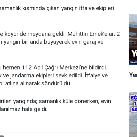
samanlık kısmında çıkan yangın itfaiye ekipleri
re köyünde meydana geldi. Muhittin Emek’e ait 2
n yangın bir anda büyüyerek evin garaj ve
 hemen 112 Acil Çağrı Merkezi’ne bildirdi.
Yen
k ve jandarma ekipleri sevk edildi. İtfaiye ve
l atlına alınarak söndürüldü.
irilen yangında; samanlık küle dönerken, evin
lanılmaz hale geldi.