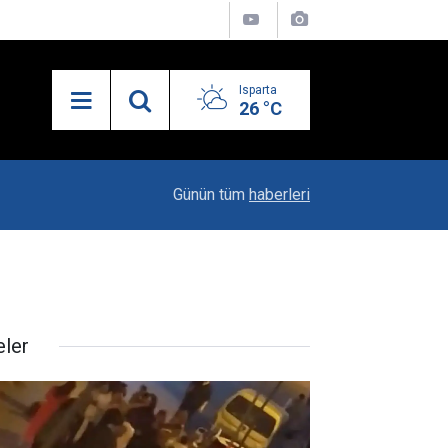
Isparta
26 °C
19:20
Vali Erin: Bu İşin Kenarında Olanlara Bile Bu M
Günün tüm
haberleri
eler