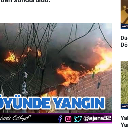
ından söndürüldü.
Dü
Dö
Ya
Yar