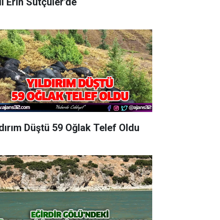
Vali Erin Sütçüler'de
ldırım Düştü 59 Oğlak Telef Oldu