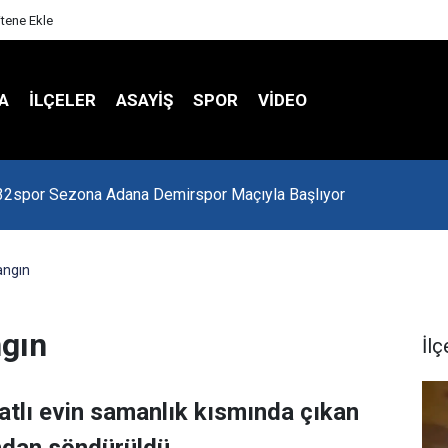
itene Ekle
A
İLÇELER
ASAYİŞ
SPOR
VIDEO
 Kredi Batağında
angın
gın
İlç
atlı evin samanlık kısmında çıkan