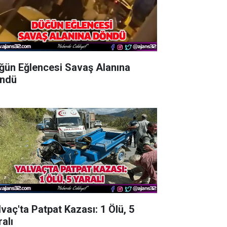
ğün Eğlencesi Savaş Alanına
ndü
lvaç'ta Patpat Kazası: 1 Ölü, 5
alı