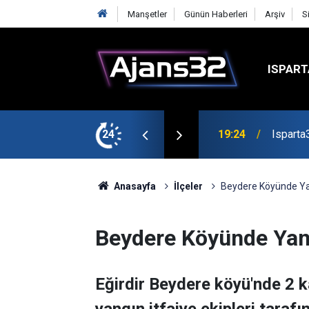
Manşetler
Günün Haberleri
Arşiv
S
ISPART
mirspor Maçıyla Başlıyor
24
19:22
Isparta
Anasayfa
İlçeler
Beydere Köyünde Y
Beydere Köyünde Yan
Eğirdir Beydere köyü'nde 2 k