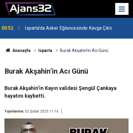
00:52
Isparta'da Asker Eğlencesinde Kavga Çıktı
Uzaktan Hasta Değerlendirme Sistemi İle Yeni
21:34
Dönem Başladı
Anasayfa
Isparta
Burak Akşahin’in Acı Günü
Burak Akşahin’in Acı Günü
Burak Akşahin’in Kayın validesi Şengül Çankaya
hayatını kaybetti.
Yayınlanma:
02 Şubat 2023 11:16