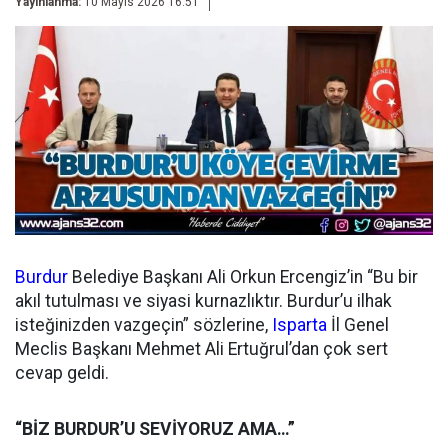
Yayınlanma:
10 Mayıs 2026 16:51
Burdur
Belediye Başkanı Ali Orkun Ercengiz’in “Bu bir
akıl tutulması ve siyasi kurnazlıktır. Burdur’u ilhak
isteğinizden vazgeçin” sözlerine,
Isparta
İl Genel
Meclis Başkanı Mehmet Ali Ertuğrul’dan çok sert
cevap geldi.
“BİZ BURDUR’U SEVİYORUZ AMA…”