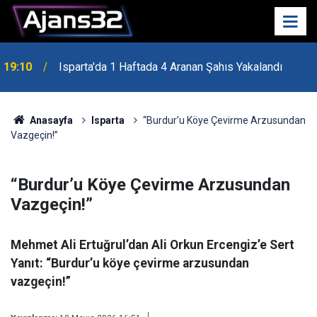
19:10
Isparta'da 1 Haftada 4 Aranan Şahıs Yakalandı
19:04
Zabun'dan Dostluk Yolu Mesajı
Anasayfa
Isparta
“Burdur’u Köye Çevirme Arzusundan
Vazgeçin!”
“Burdur’u Köye Çevirme Arzusundan
Vazgeçin!”
Mehmet Ali Ertuğrul’dan Ali Orkun Ercengiz’e Sert
Yanıt: “Burdur’u köye çevirme arzusundan
vazgeçin!”