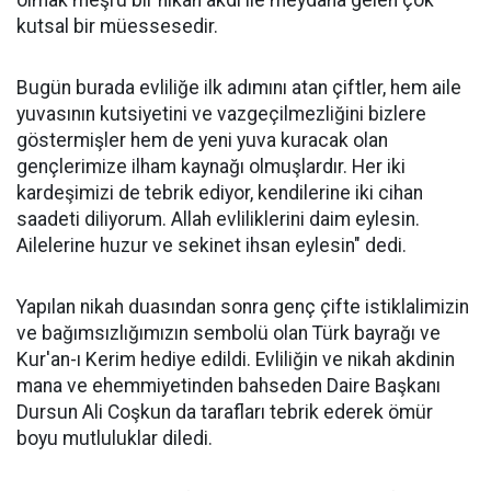
olmak meşru bir nikah akdi ile meydana gelen çok
kutsal bir müessesedir.
Bugün burada evliliğe ilk adımını atan çiftler, hem aile
yuvasının kutsiyetini ve vazgeçilmezliğini bizlere
göstermişler hem de yeni yuva kuracak olan
gençlerimize ilham kaynağı olmuşlardır. Her iki
kardeşimizi de tebrik ediyor, kendilerine iki cihan
saadeti diliyorum. Allah evliliklerini daim eylesin.
Ailelerine huzur ve sekinet ihsan eylesin" dedi.
Yapılan nikah duasından sonra genç çifte istiklalimizin
ve bağımsızlığımızın sembolü olan Türk bayrağı ve
Kur'an-ı Kerim hediye edildi. Evliliğin ve nikah akdinin
mana ve ehemmiyetinden bahseden Daire Başkanı
Dursun Ali Coşkun da tarafları tebrik ederek ömür
boyu mutluluklar diledi.