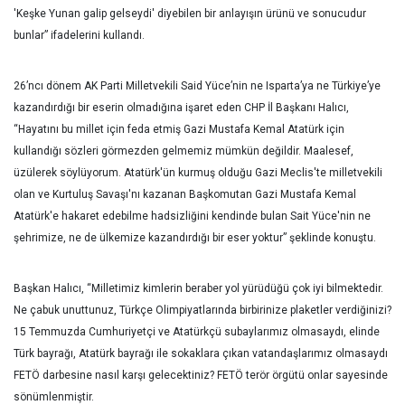
'Keşke Yunan galip gelseydi' diyebilen bir anlayışın ürünü ve sonucudur
bunlar” ifadelerini kullandı.
26’ncı dönem AK Parti Milletvekili Said Yüce’nin ne Isparta’ya ne Türkiye’ye
kazandırdığı bir eserin olmadığına işaret eden CHP İl Başkanı Halıcı,
“Hayatını bu millet için feda etmiş Gazi Mustafa Kemal Atatürk için
kullandığı sözleri görmezden gelmemiz mümkün değildir. Maalesef,
üzülerek söylüyorum. Atatürk'ün kurmuş olduğu Gazi Meclis'te milletvekili
olan ve Kurtuluş Savaşı'nı kazanan Başkomutan Gazi Mustafa Kemal
Atatürk'e hakaret edebilme hadsizliğini kendinde bulan Sait Yüce'nin ne
şehrimize, ne de ülkemize kazandırdığı bir eser yoktur” şeklinde konuştu.
Başkan Halıcı, “Milletimiz kimlerin beraber yol yürüdüğü çok iyi bilmektedir.
Ne çabuk unuttunuz, Türkçe Olimpiyatlarında birbirinize plaketler verdiğinizi?
15 Temmuzda Cumhuriyetçi ve Atatürkçü subaylarımız olmasaydı, elinde
Türk bayrağı, Atatürk bayrağı ile sokaklara çıkan vatandaşlarımız olmasaydı
FETÖ darbesine nasıl karşı gelecektiniz? FETÖ terör örgütü onlar sayesinde
sönümlenmiştir.