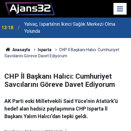
Yalvaç, Isparta’nın İkinci Sağlık Merkezi Olma
13:18
Yolunda
MHP Genel Başkan Yardımcısı Bayraktar Isparta’da
13:14
Konuştu
Anasayfa
Isparta
CHP İl Başkanı Halıcı: Cumhuriyet
Savcılarını Göreve Davet Ediyorum
CHP İl Başkanı Halıcı: Cumhuriyet
Savcılarını Göreve Davet Ediyorum
AK Parti eski Milletvekili Said Yüce’nin Atatürk’ü
hedef alan hadsiz paylaşımına CHP Isparta İl
Başkanı Yalım Halıcı’dan tepki geldi.