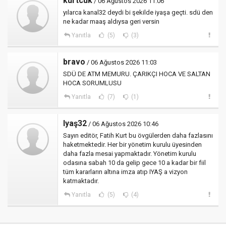
kurtcuk
/ 06 Ağustos 2026 11:06
yılarca kanal32 deydi bi şekilde iyaşa geçti. sdü den
ne kadar maaş aldıysa geri versin
Yanıtla
(5)
(3)
bravo
/ 06 Ağustos 2026 11:03
SDÜ DE ATM MEMURU. ÇARIKÇI HOCA VE SALTAN
HOCA SORUMLUSU
Yanıtla
(7)
(1)
Iyaş32
/ 06 Ağustos 2026 10:46
Sayın editör, Fatih Kurt bu övgülerden daha fazlasını
haketmektedir. Her bir yönetim kurulu üyesinden
daha fazla mesai yapmaktadır. Yönetim kurulu
odasına sabah 10 da gelip gece 10 a kadar bir fiil
tüm kararların altına imza atıp IYAŞ a vizyon
katmaktadır.
Yanıtla
(5)
(4)