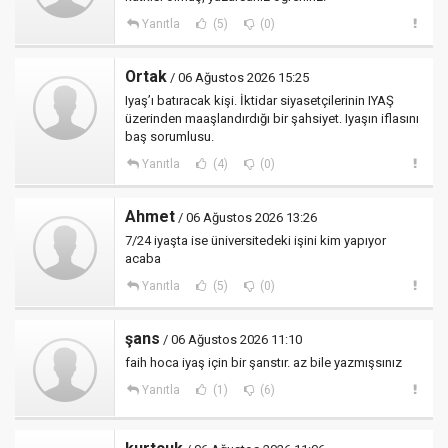
Yanıtla
(5)
(0)
Ortak
/ 06 Ağustos 2026 15:25
Iyaş’ı batıracak kişi. İktidar siyasetçilerinin IYAŞ
üzerinden maaşlandırdığı bir şahsiyet. Iyaşın iflasını
baş sorumlusu.
Yanıtla
(4)
(0)
Ahmet
/ 06 Ağustos 2026 13:26
7/24 iyaşta ise üniversitedeki işini kim yapıyor
acaba
Yanıtla
(5)
(0)
şans
/ 06 Ağustos 2026 11:10
faih hoca iyaş için bir şanstır. az bile yazmışsınız
Yanıtla
(1)
(6)