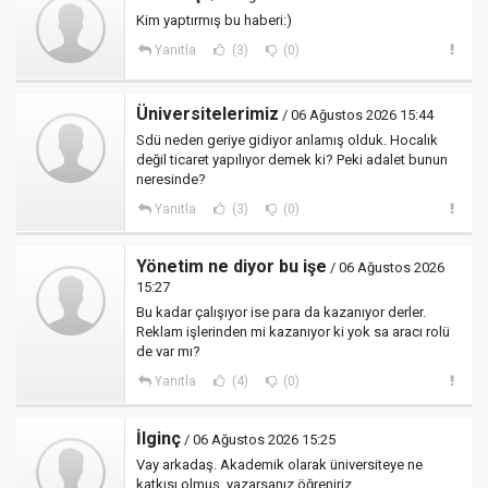
Kim yaptırmış bu haberi:)
Yanıtla
(3)
(0)
Üniversitelerimiz
/ 06 Ağustos 2026 15:44
Sdü neden geriye gidiyor anlamış olduk. Hocalık
değil ticaret yapılıyor demek ki? Peki adalet bunun
neresinde?
Yanıtla
(3)
(0)
Yönetim ne diyor bu işe
/ 06 Ağustos 2026
15:27
Bu kadar çalışıyor ise para da kazanıyor derler.
Reklam işlerinden mi kazanıyor ki yok sa aracı rolü
de var mı?
Yanıtla
(4)
(0)
İlginç
/ 06 Ağustos 2026 15:25
Vay arkadaş. Akademik olarak üniversiteye ne
katkısı olmuş, yazarsanız öğreniriz.