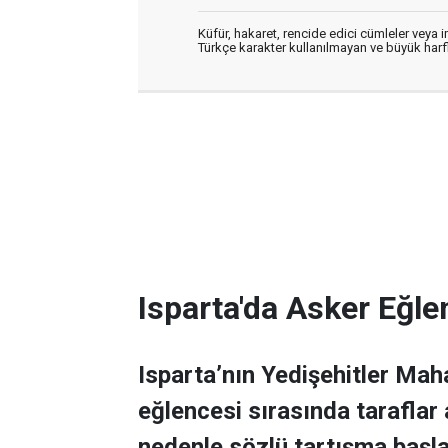
Küfür, hakaret, rencide edici cümleler veya im
Türkçe karakter kullanılmayan ve büyük har
Isparta'da Asker Eğle
Isparta’nın Yedişehitler Mah
eğlencesi sırasında taraflar
nedenle sözlü tartışma başla