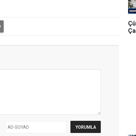
Çü
Ça