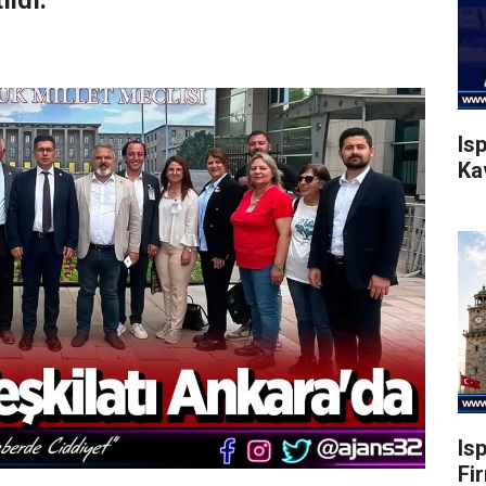
ldı.
Is
Ka
Is
Fi