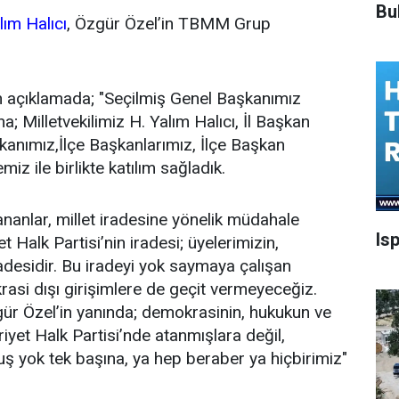
Bu
lım Halıcı
, Özgür Özel’in TBMM Grup
an açıklamada; "Seçilmiş Genel Başkanımız
 Milletvekilimiz H. Yalım Halıcı, İl Başkan
kanımız,İlçe Başkanlarımız, İlçe Başkan
iz ile birlikte katılım sağladık.
anlar, millet iradesine yönelik müdahale
Is
t Halk Partisi’nin iradesi; üyelerimizin,
radesidir. Bu iradeyi yok saymaya çalışan
asi dışı girişimlere de geçit vermeyeceğiz.
gür Özel’in yanında; demokrasinin, hukukun ve
iyet Halk Partisi’nde atanmışlara değil,
uluş yok tek başına, ya hep beraber ya hiçbirimiz"