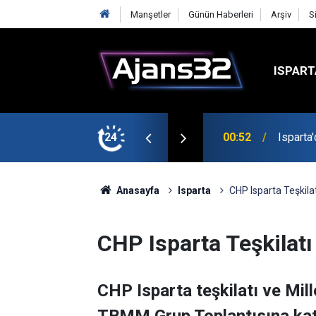
Manşetler
Günün Haberleri
Arşiv
S
ISPART
avga Çıktı
24
21:34
Uzaktan
Anasayfa
Isparta
CHP Isparta Teşkila
CHP Isparta Teşkilatı
CHP Isparta teşkilatı ve Mill