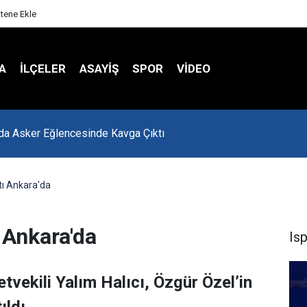
itene Ekle
A
İLÇELER
ASAYİŞ
SPOR
VIDEO
 Hasta Değerlendirme Sistemi İle Yeni Dönem Başladı
tı Ankara'da
 Ankara'da
Is
etvekili Yalım Halıcı, Özgür Özel’in