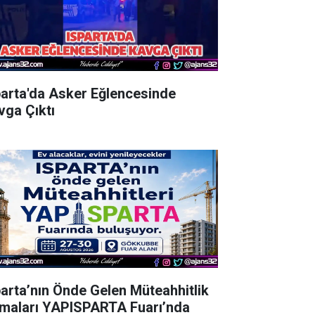
parta'da Asker Eğlencesinde
vga Çıktı
parta’nın Önde Gelen Müteahhitlik
rmaları YAPISPARTA Fuarı’nda