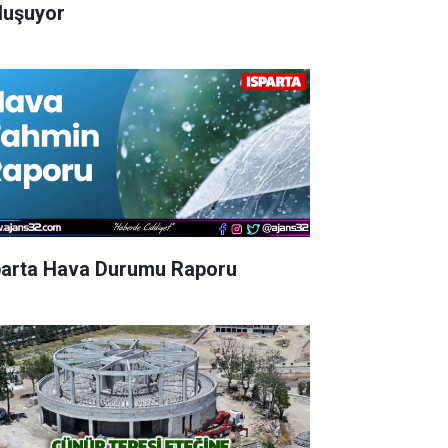
luşuyor
parta Hava Durumu Raporu