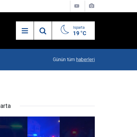
Isparta
19 °C
21:27
MHP’de İlçe Kongreleri Başlıyor
Günün tüm
haberleri
parta