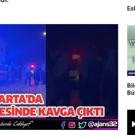
Bi
Bü