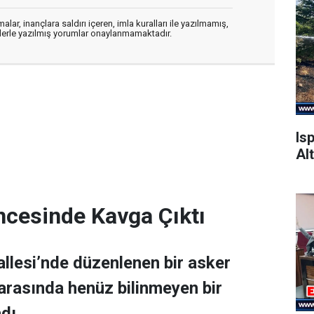
alar, inançlara saldırı içeren, imla kuralları ile yazılmamış,
flerle yazılmış yorumlar onaylanmamaktadır.
Is
Alt
ncesinde Kavga Çıktı
allesi’nde düzenlenen bir asker
 arasında henüz bilinmeyen bir
dı.