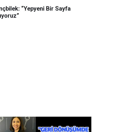
nçbilek: “Yepyeni Bir Sayfa
ıyoruz”