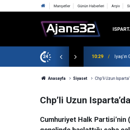
Manşetler
Günün Haberleri
Arşiv
S
ISPART
t
24
00:52
Isparta
Anasayfa
Siyaset
Chp’li Uzun Isparta
Chp’li Uzun Isparta’d
Cumhuriyet Halk Partisi’nin 