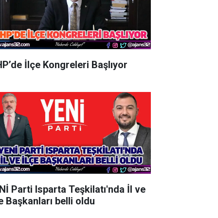
P’de İlçe Kongreleri Başlıyor
İ Parti Isparta Teşkilatı'nda İl ve
e Başkanları belli oldu