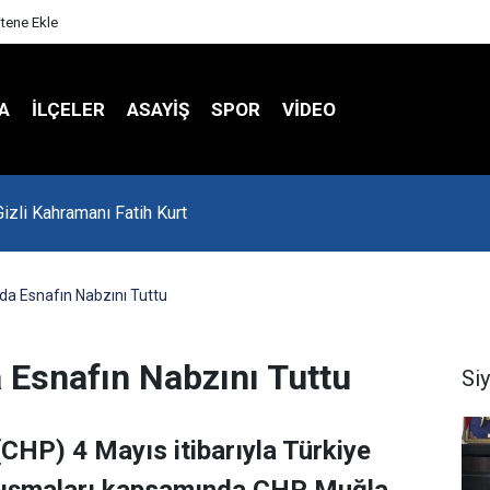
itene Ekle
A
İLÇELER
ASAYİŞ
SPOR
VIDEO
'da Asker Eğlencesinde Kavga Çıktı
’da Esnafın Nabzını Tuttu
a Esnafın Nabzını Tuttu
Si
(CHP) 4 Mayıs itibarıyla Türkiye