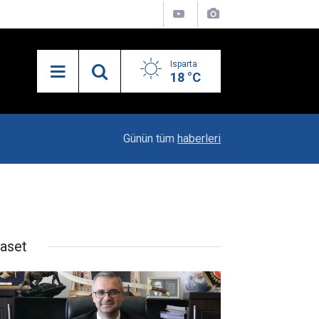
Isparta
18 °C
21:34
Uzaktan Hasta Değerlendirme Sistemi İle Yeni
Günün tüm
haberleri
yaset