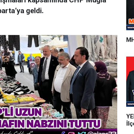
alışmaları kapsamında CHP Muğla
arta’ya geldi.
MH
YEN
İlç