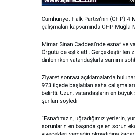
Cumhuriyet Halk Partisi’nin (CHP) 4 Ma
çalışmaları kapsamında CHP Muğla Mi
Mimar Sinan Caddesi’nde esnaf ve vat
Örgütü de eşlik etti. Gerçekleştirilen 
dinlenirken vatandaşlarla samimi sohbe
Ziyaret sonrası açıklamalarda buluna
973 ilçede başlatılan saha çalışmalar
belirtti. Uzun, vatandaşların en büy
şunları söyledi:
“Esnafımızın, uğradığımız yerlerin, yurt
sorunların en başında gelen sorun e
yiyecekleri yemeğin olmadığına kadar 