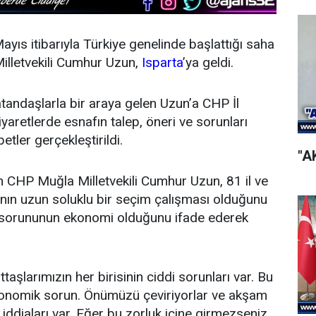
yıs itibarıyla Türkiye genelinde başlattığı saha
lletvekili Cumhur Uzun,
Isparta
’ya geldi.
andaşlarla bir araya gelen Uzun’a CHP İl
ziyaretlerde esnafın talep, öneri ve sorunları
tler gerçekleştirildi.
"A
n CHP Muğla Milletvekili Cumhur Uzun, 81 il ve
ının uzun soluklu bir seçim çalışması olduğunu
ük sorununun ekonomi olduğunu ifade ederek
taşlarımızın her birisinin ciddi sorunları var. Bu
konomik sorun. Önümüzü çeviriyorlar ve akşam
iddiaları var. Eğer bu zorluk içine girmezseniz