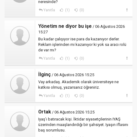
neresinde?
Yanıtla
(1)
(0)
Yönetim ne diyor bu işe
/ 06 Ağustos 2026
15:27
Bu kadar çalışıyor ise para da kazanıyor derler.
Reklam işlerinden mi kazanıyor ki yok sa aracı rolü
de var mı?
Yanıtla
(1)
(0)
İlginç
/ 06 Ağustos 2026 15:25
Vay arkadaş. Akademik olarak üniversiteye ne
katkısı olmuş, yazarsanız öğreniriz.
Yanıtla
(1)
(0)
Ortak
/ 06 Ağustos 2026 15:25
Iyaş’ı batıracak kişi. İktidar siyasetçilerinin IYAŞ
üzerinden maaşlandırdığı bir şahsiyet. Iyaşın iflasını
baş sorumlusu.