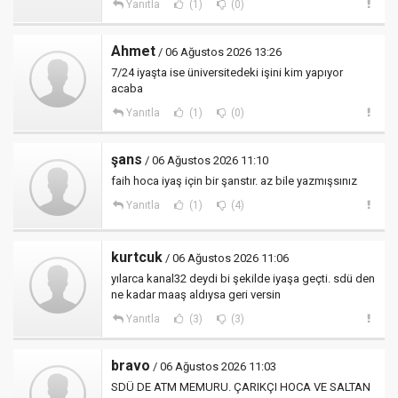
Yanıtla
(1)
(0)
Ahmet
/ 06 Ağustos 2026 13:26
7/24 iyaşta ise üniversitedeki işini kim yapıyor
acaba
Yanıtla
(1)
(0)
şans
/ 06 Ağustos 2026 11:10
faih hoca iyaş için bir şanstır. az bile yazmışsınız
Yanıtla
(1)
(4)
kurtcuk
/ 06 Ağustos 2026 11:06
yılarca kanal32 deydi bi şekilde iyaşa geçti. sdü den
ne kadar maaş aldıysa geri versin
Yanıtla
(3)
(3)
bravo
/ 06 Ağustos 2026 11:03
SDÜ DE ATM MEMURU. ÇARIKÇI HOCA VE SALTAN