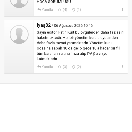
HOCA SORUMLUSU
Yanıtla
(4)
(1)
Iyaş32
/ 06 Ağustos 2026 10:46
Sayın editör, Fatih Kurt bu övgülerden daha fazlasını
haketmektedir. Her bir yönetim kurulu üyesinden
daha fazla mesai yapmaktadır. Yönetim kurulu
odasına sabah 10 da gelip gece 10 a kadar bir fiil
tüm kararların altına imza atıp IYAŞ a vizyon
katmaktadır.
Yanıtla
(3)
(2)