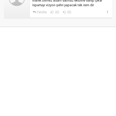
ihanet bilmez adam satmaz ekibine sahip çıkar
Ispartayı vizyon şehri yapacak tek isim dir
Yanıtla
(0)
(0)