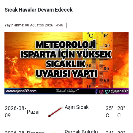
Sıcak Havalar Devam Edecek
Yayınlanma:
08 Ağustos 2026 14:48
Aşırı Sıcak
2026-08-
35°
20°
Pazar
09
C
C
Parçalı Bulutlu