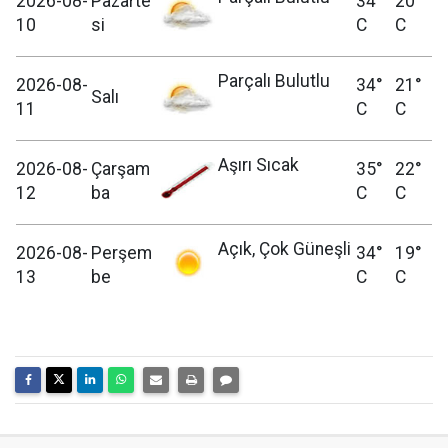
2026-08-
Pazarte
34°
20°
10
si
C
C
Parçalı Bulutlu
2026-08-
34°
21°
Salı
11
C
C
Aşırı Sıcak
2026-08-
Çarşam
35°
22°
12
ba
C
C
Açık, Çok Güneşli
2026-08-
Perşem
34°
19°
13
be
C
C