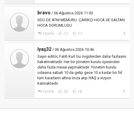
bravo
/ 06 Ağustos 2026 11:03
SDÜ DE ATM MEMURU. ÇARIKÇI HOCA VE SALTAN
HOCA SORUMLUSU
Yanıtla
(7)
(1)
Iyaş32
/ 06 Ağustos 2026 10:46
Sayın editör, Fatih Kurt bu övgülerden daha fazlasını
haketmektedir. Her bir yönetim kurulu üyesinden
daha fazla mesai yapmaktadır. Yönetim kurulu
odasına sabah 10 da gelip gece 10 a kadar bir fiil
tüm kararların altına imza atıp IYAŞ a vizyon
katmaktadır.
Yanıtla
(5)
(4)