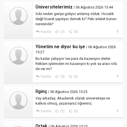
Üniversitelerimiz
/ 06 Ağustos 2026 15:44
Sdü neden geriye gidiyor anlamış olduk. Hocalık
değil ticaret yapılıyor demek ki? Peki adalet bunun
neresinde?
Yanıtla
(3)
(0)
Yönetim ne diyor bu işe
/ 06 Ağustos 2026
15:27
Bu kadar çalışıyor ise para da kazanıyor derler.
Reklam işlerinden mi kazanıyor ki yok sa aracı rolü
de var mı?
Yanıtla
(4)
(0)
İlginç
/ 06 Ağustos 2026 15:25
Vay arkadaş. Akademik olarak üniversiteye ne
katkısı olmuş, yazarsanız öğreniriz.
Yanıtla
(5)
(0)
Ortak
/ 06 Ağustos 2026 15:25