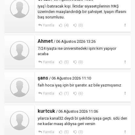
Iyaş’ı batıracak kişi. İktidar siyasetçilerinin IYAŞ
üzerinden maaşlandırdığı bir şahsiyet. Iyaşın iflasını
baş sorumlusu.
Yanıtla
(4)
(0)
Ahmet
/ 06 Ağustos 2026 13:26
7/24 iyaşta ise üniversitedeki işini kim yapıyor
acaba
Yanıtla
(5)
(0)
şans
/ 06 Ağustos 2026 11:10
faih hoca iyaş için bir şanstır. az bile yazmışsınız
Yanıtla
(1)
(6)
kurtcuk
/ 06 Ağustos 2026 11:06
yılarca kanal32 deydi bi şekilde iyaşa geçti. sdü den
ne kadar maaş aldıysa geri versin
Yanıtla
(5)
(3)