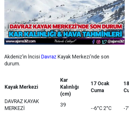
Akdeniz’in İncisi
Davraz
Kayak Merkezi'nde son
durum.
Kar
17 Ocak
18
Kayak Merkezi
Kalınlığı
Cuma
Cu
(cm)
DAVRAZ KAYAK
39
MERKEZİ
--6°C 2°C
-7