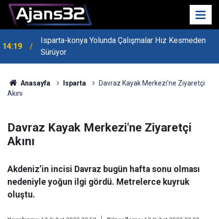
Isparta-konya Yolunda Çalışmalar Hız Kesmeden
14:19
Sürüyor
13:55
Isparta'nın Yatırım Dosyası Devletin Zirvesinde
Anasayfa
Isparta
Davraz Kayak Merkezi'ne Ziyaretçi
Akını
Davraz Kayak Merkezi'ne Ziyaretçi
Akını
Akdeniz’in incisi Davraz bugün hafta sonu olması
nedeniyle yoğun ilgi gördü. Metrelerce kuyruk
oluştu.