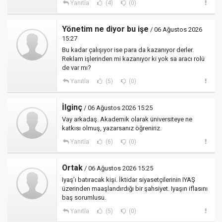
Yanıtla
(4)
(0)
Yönetim ne diyor bu işe
/ 06 Ağustos 2026
15:27
Bu kadar çalışıyor ise para da kazanıyor derler.
Reklam işlerinden mi kazanıyor ki yok sa aracı rolü
de var mı?
Yanıtla
(5)
(0)
İlginç
/ 06 Ağustos 2026 15:25
Vay arkadaş. Akademik olarak üniversiteye ne
katkısı olmuş, yazarsanız öğreniriz.
Yanıtla
(6)
(0)
Ortak
/ 06 Ağustos 2026 15:25
Iyaş’ı batıracak kişi. İktidar siyasetçilerinin IYAŞ
üzerinden maaşlandırdığı bir şahsiyet. Iyaşın iflasını
baş sorumlusu.
Yanıtla
(5)
(0)