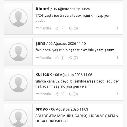
Ahmet
/ 06 Ağustos 2026 13:26
7/24 iyaşta ise üniversitedeki işini kim yapıyor
acaba
Yanıtla
(7)
(0)
şans
/ 06 Ağustos 2026 11:10
faih hoca iyaş için bir şanstır. az bile yazmışsınız
Yanıtla
(1)
(7)
kurtcuk
/ 06 Ağustos 2026 11:06
yılarca kanal32 deydi bi şekilde iyaşa geçti. sdü den
ne kadar maaş aldıysa geri versin
Yanıtla
(6)
(3)
bravo
/ 06 Ağustos 2026 11:03
SDÜ DE ATM MEMURU. ÇARIKÇI HOCA VE SALTAN
HOCA SORUMLUSU