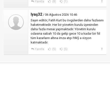
Yanıtla
(8)
(1)
Iyaş32
/ 06 Ağustos 2026 10:46
Sayın editör, Fatih Kurt bu övgülerden daha fazlasını
haketmektedir. Her bir yönetim kurulu üyesinden
daha fazla mesai yapmaktadır. Yönetim kurulu
odasına sabah 10 da gelip gece 10 a kadar bir fiil
tüm kararların altına imza atıp IYAŞ a vizyon
katmaktadır.
Yanıtla
(5)
(5)