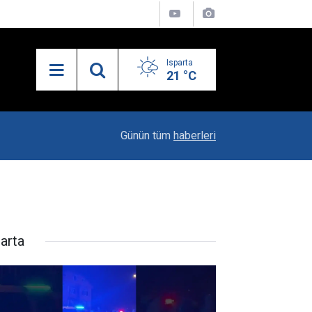
Isparta
21 °C
21:27
MHP’de İlçe Kongreleri Başlıyor
Günün tüm
haberleri
parta