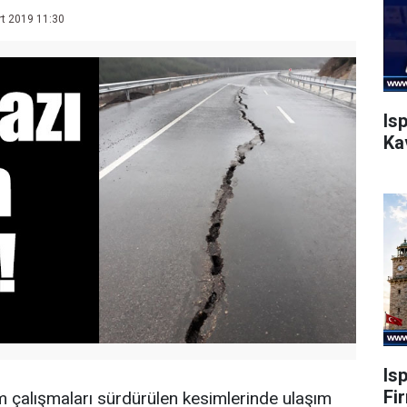
t 2019 11:30
Is
Ka
Is
Fi
m çalışmaları sürdürülen kesimlerinde ulaşım