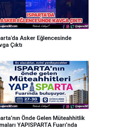
parta'da Asker Eğlencesinde
vga Çıktı
parta’nın Önde Gelen Müteahhitlik
rmaları YAPISPARTA Fuarı’nda