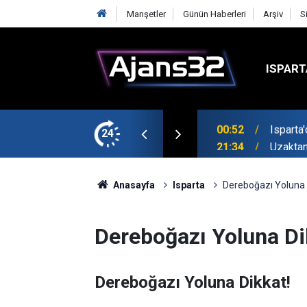
Manşetler
Günün Haberleri
Arşiv
S
ISPART
avga Çıktı
24
21:34
Uzaktan
Anasayfa
Isparta
Dereboğazı Yoluna 
Dereboğazı Yoluna Di
Dereboğazı Yoluna Dikkat!