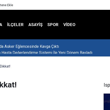
itene Ekle
A
İLÇELER
ASAYİŞ
SPOR
VIDEO
 Hasta Değerlendirme Sistemi İle Yeni Dönem Başladı
Dikkat!
kkat!
Is