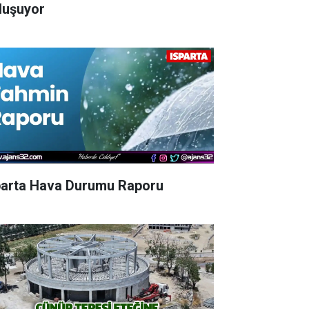
luşuyor
parta Hava Durumu Raporu