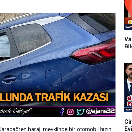
Va
Bi
Ci
Ev
racaören barajı mevkiinde bir otomobil hızını