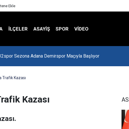
itene Ekle
A
İLÇELER
ASAYİŞ
SPOR
VIDEO
 Kredi Batağında
 Trafik Kazası
rafik Kazası
AS
azası.