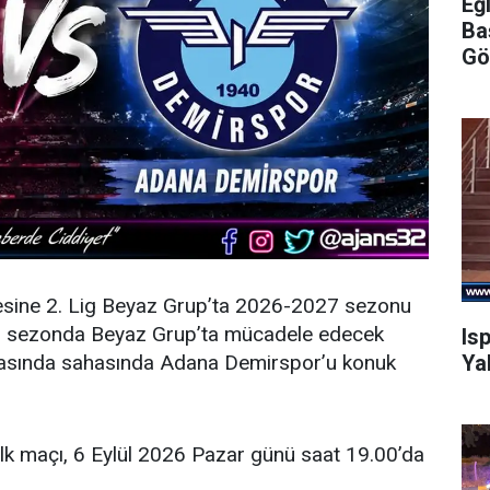
Eğ
Ba
Gö
esine 2. Lig Beyaz Grup’ta 2026-2027 sezonu
eni sezonda Beyaz Grup’ta mücadele edecek
Is
Ya
şmasında sahasında Adana Demirspor’u konuk
ilk maçı, 6 Eylül 2026 Pazar günü saat 19.00’da