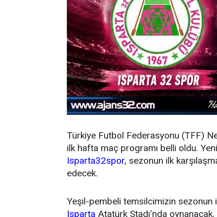
Türkiye Futbol Federasyonu (TFF) N
ilk hafta maç programı belli oldu. Y
Isparta32spor
, sezonun ilk karşıla
edecek.
Yeşil-pembeli temsilcimizin sezonun 
Isparta
Atatürk Stadı’nda oynanacak.