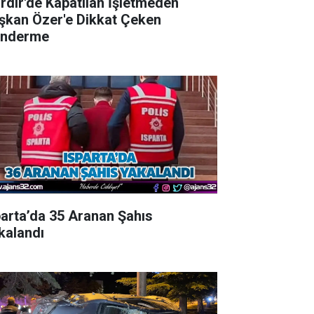
irdir'de Kapatılan İşletmeden
şkan Özer'e Dikkat Çeken
nderme
parta’da 35 Aranan Şahıs
kalandı