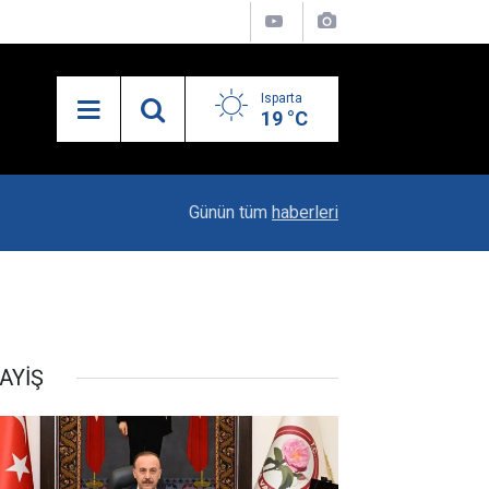
Isparta
19 °C
19:20
Vali Erin: Bu İşin Kenarında Olanlara Bile Bu M
Günün tüm
haberleri
AYİŞ