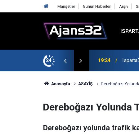
Manşetler
Günün Haberleri
Arşiv
S
ISPART
mirspor Maçıyla Başlıyor
24
19:22
Isparta
Anasayfa
ASAYİŞ
Dereboğazı Yolunda
Dereboğazı Yolunda T
Dereboğazı yolunda trafik k