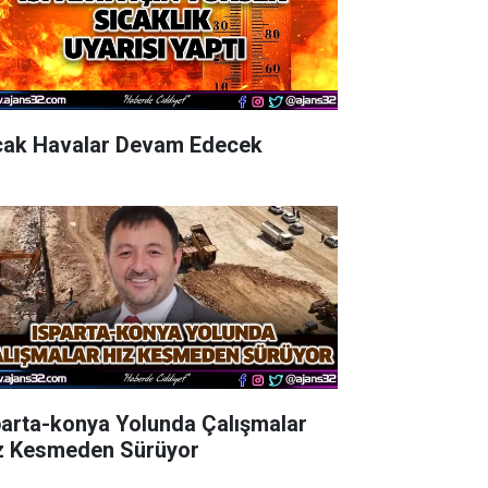
cak Havalar Devam Edecek
parta-konya Yolunda Çalışmalar
z Kesmeden Sürüyor