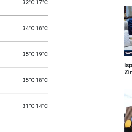
32°C
17°C
34°C
18°C
35°C
19°C
Is
Zi
35°C
18°C
31°C
14°C