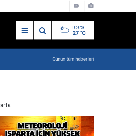
Isparta
27 °C
13:55
Isparta'nın Yatırım Dosyası Devletin Zirvesinde
Günün tüm
haberleri
parta