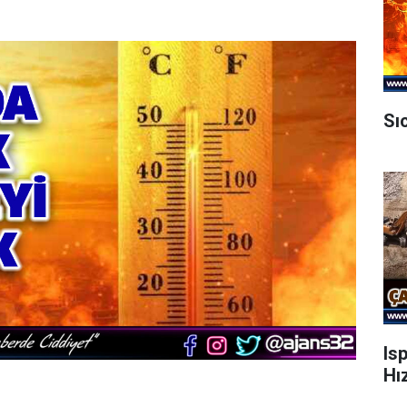
Sı
Is
Hı