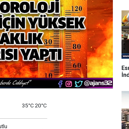
Es
İnd
35°C
20°C
utlu