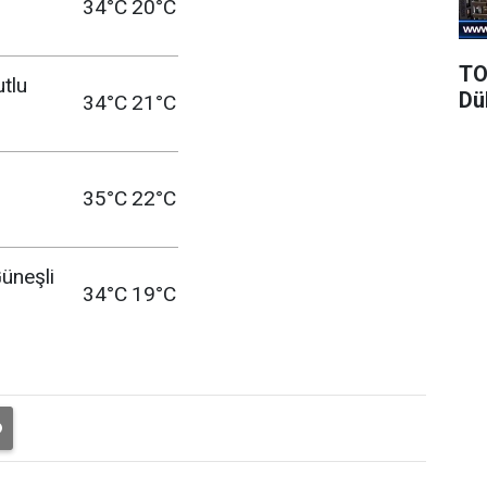
34°C
20°C
TO
utlu
Dü
34°C
21°C
35°C
22°C
üneşli
34°C
19°C