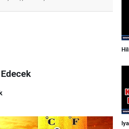
Hi
 Edecek
k
Iy