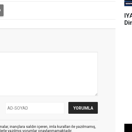
IY
Di
alar, inançlara saldırı içeren, imla kuralları ile yazılmamış,
flerle yazılmış yorumlar onaylanmamaktadır.