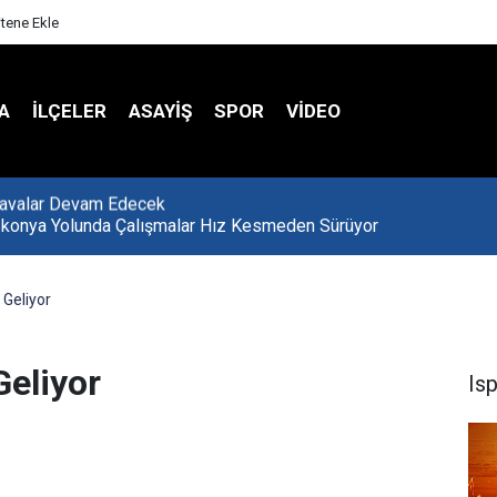
itene Ekle
A
İLÇELER
ASAYİŞ
SPOR
VIDEO
-konya Yolunda Çalışmalar Hız Kesmeden Sürüyor
 Geliyor
Geliyor
Is