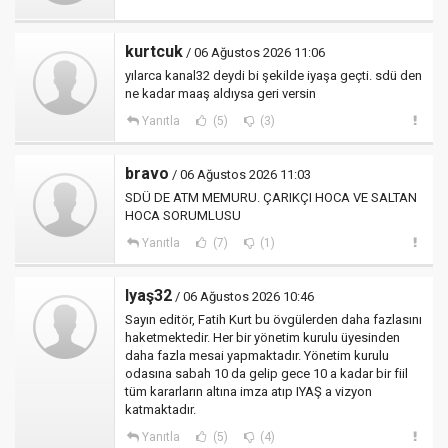
kurtcuk
/ 06 Ağustos 2026 11:06
yılarca kanal32 deydi bi şekilde iyaşa geçti. sdü den
ne kadar maaş aldıysa geri versin
Yanıtla
(5)
(3)
bravo
/ 06 Ağustos 2026 11:03
SDÜ DE ATM MEMURU. ÇARIKÇI HOCA VE SALTAN
HOCA SORUMLUSU
Yanıtla
(7)
(1)
Iyaş32
/ 06 Ağustos 2026 10:46
Sayın editör, Fatih Kurt bu övgülerden daha fazlasını
haketmektedir. Her bir yönetim kurulu üyesinden
daha fazla mesai yapmaktadır. Yönetim kurulu
odasına sabah 10 da gelip gece 10 a kadar bir fiil
tüm kararların altına imza atıp IYAŞ a vizyon
katmaktadır.
Yanıtla
(5)
(4)