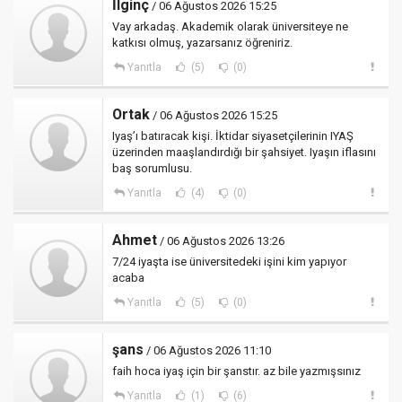
İlginç
/ 06 Ağustos 2026 15:25
Vay arkadaş. Akademik olarak üniversiteye ne
katkısı olmuş, yazarsanız öğreniriz.
Yanıtla
(5)
(0)
Ortak
/ 06 Ağustos 2026 15:25
Iyaş’ı batıracak kişi. İktidar siyasetçilerinin IYAŞ
üzerinden maaşlandırdığı bir şahsiyet. Iyaşın iflasını
baş sorumlusu.
Yanıtla
(4)
(0)
Ahmet
/ 06 Ağustos 2026 13:26
7/24 iyaşta ise üniversitedeki işini kim yapıyor
acaba
Yanıtla
(5)
(0)
şans
/ 06 Ağustos 2026 11:10
faih hoca iyaş için bir şanstır. az bile yazmışsınız
Yanıtla
(1)
(6)