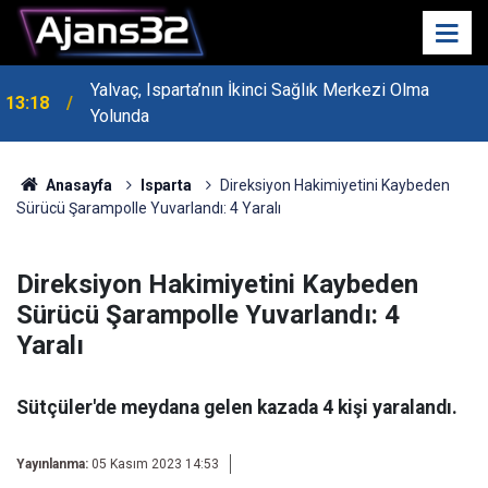
Yalvaç, Isparta’nın İkinci Sağlık Merkezi Olma
13:18
Yolunda
MHP Genel Başkan Yardımcısı Bayraktar Isparta’da
13:14
Konuştu
Anasayfa
Isparta
Direksiyon Hakimiyetini Kaybeden
Sürücü Şarampolle Yuvarlandı: 4 Yaralı
Direksiyon Hakimiyetini Kaybeden
Sürücü Şarampolle Yuvarlandı: 4
Yaralı
Sütçüler'de meydana gelen kazada 4 kişi yaralandı.
Yayınlanma:
05 Kasım 2023 14:53