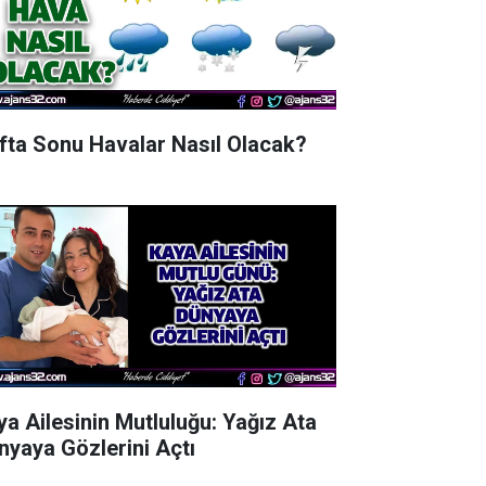
fta Sonu Havalar Nasıl Olacak?
ya Ailesinin Mutluluğu: Yağız Ata
nyaya Gözlerini Açtı