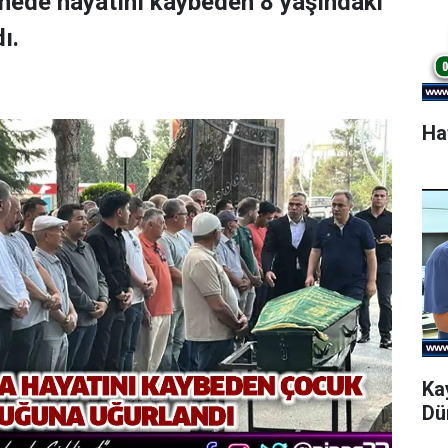
tanede hayatını kaybeden 8 yaşındaki
ı.
Ha
Ka
Dü