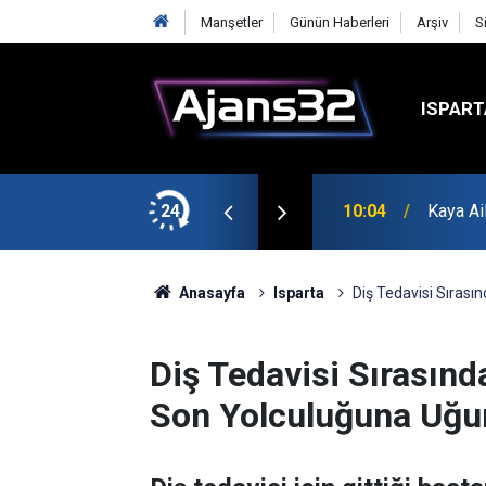
Manşetler
Günün Haberleri
Arşiv
S
ISPART
k?
24
10:04
Kaya Ai
Anasayfa
Isparta
Diş Tedavisi Sıras
Diş Tedavisi Sırasın
Son Yolculuğuna Uğu