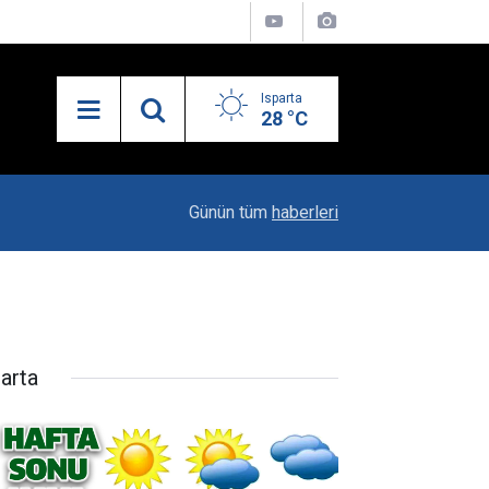
Isparta
28 °C
10:29
Iyaş’ın Gizli Kahramanı Fatih Kurt
Günün tüm
haberleri
parta