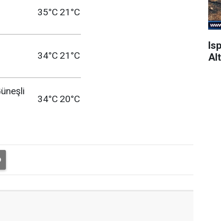
35°C
21°C
Is
34°C
21°C
Alt
üneşli
34°C
20°C