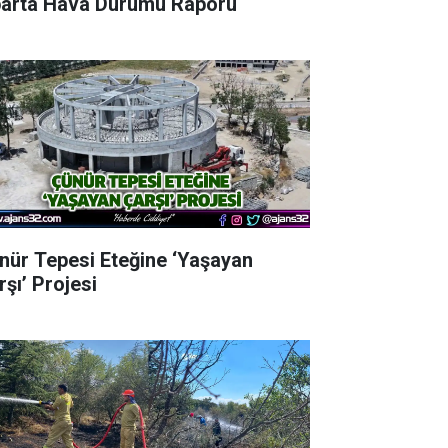
parta Hava Durumu Raporu
nür Tepesi Eteğine ‘Yaşayan
rşı’ Projesi