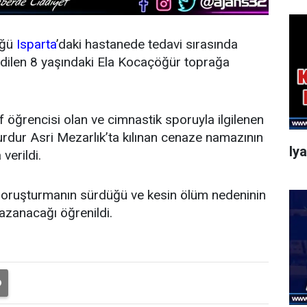
üğü
Isparta
’daki hastanede tedavi sırasında
 edilen 8 yaşındaki Ela Kocaçöğür toprağa
ıf öğrencisi olan ve cimnastik sporuyla ilgilenen
rdur Asri Mezarlık’ta kılınan cenaze namazının
Iy
verildi.
li soruşturmanın sürdüğü ve kesin ölüm nedeninin
kazanacağı öğrenildi.