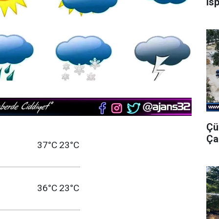
Is
Çü
Ça
37°C
23°C
36°C
23°C