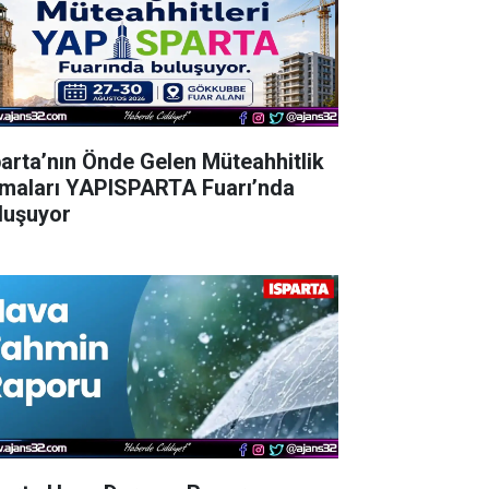
parta’nın Önde Gelen Müteahhitlik
rmaları YAPISPARTA Fuarı’nda
luşuyor