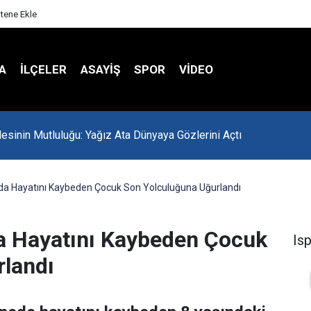
itene Ekle
A
İLÇELER
ASAYİŞ
SPOR
VIDEO
lesinin Mutluluğu: Yağız Ata Dünyaya Gözlerini Açtı
ında Hayatını Kaybeden Çocuk Son Yolculuğuna Uğurlandı
da Hayatını Kaybeden Çocuk
Is
rlandı