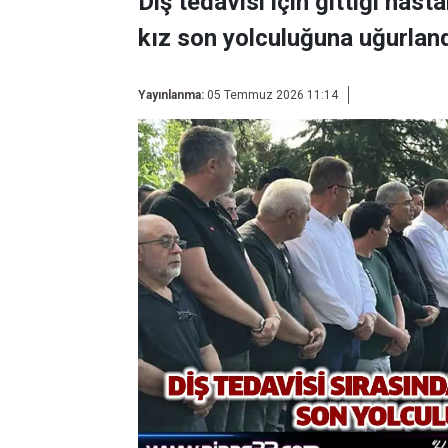
Diş tedavisi için gittiği has
kız son yolculuğuna uğurland
Yayınlanma:
05 Temmuz 2026 11:14