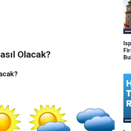
Is
Fi
asıl Olacak?
Bu
lacak?