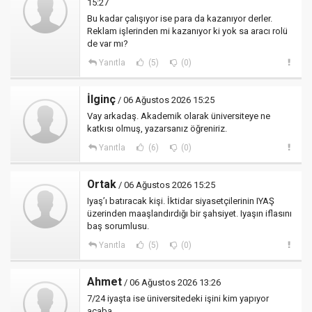
15:27
Bu kadar çalışıyor ise para da kazanıyor derler.
Reklam işlerinden mi kazanıyor ki yok sa aracı rolü
de var mı?
Yanıtla
(5)
(0)
İlginç
/ 06 Ağustos 2026 15:25
Vay arkadaş. Akademik olarak üniversiteye ne
katkısı olmuş, yazarsanız öğreniriz.
Yanıtla
(6)
(0)
Ortak
/ 06 Ağustos 2026 15:25
Iyaş’ı batıracak kişi. İktidar siyasetçilerinin IYAŞ
üzerinden maaşlandırdığı bir şahsiyet. Iyaşın iflasını
baş sorumlusu.
Yanıtla
(5)
(0)
Ahmet
/ 06 Ağustos 2026 13:26
7/24 iyaşta ise üniversitedeki işini kim yapıyor
acaba