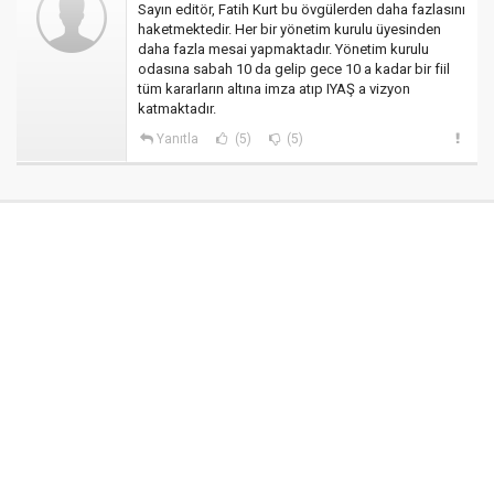
Sayın editör, Fatih Kurt bu övgülerden daha fazlasını
haketmektedir. Her bir yönetim kurulu üyesinden
daha fazla mesai yapmaktadır. Yönetim kurulu
odasına sabah 10 da gelip gece 10 a kadar bir fiil
tüm kararların altına imza atıp IYAŞ a vizyon
katmaktadır.
Yanıtla
(5)
(5)