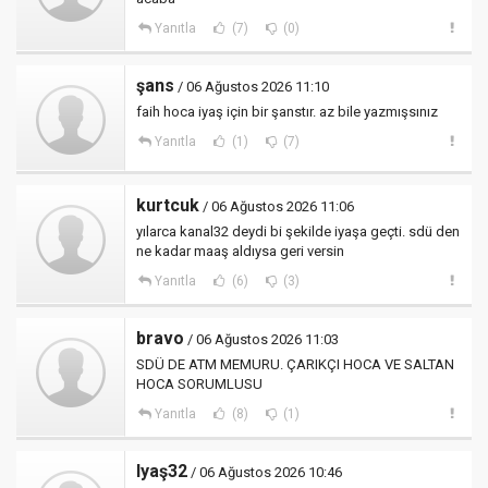
Yanıtla
(7)
(0)
şans
/ 06 Ağustos 2026 11:10
faih hoca iyaş için bir şanstır. az bile yazmışsınız
Yanıtla
(1)
(7)
kurtcuk
/ 06 Ağustos 2026 11:06
yılarca kanal32 deydi bi şekilde iyaşa geçti. sdü den
ne kadar maaş aldıysa geri versin
Yanıtla
(6)
(3)
bravo
/ 06 Ağustos 2026 11:03
SDÜ DE ATM MEMURU. ÇARIKÇI HOCA VE SALTAN
HOCA SORUMLUSU
Yanıtla
(8)
(1)
Iyaş32
/ 06 Ağustos 2026 10:46