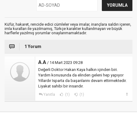
Küfür, hakaret, rencide edici cümleler veya imalar, inançlara saldırı içeren,
imla kuralları ile yazılmamış, Türkçe karakter kullanılmayan ve büyük
harflerle yazılmış yorumlar onaylanmamaktadır.
1 Yorum
A.A
/ 14 Mart 2023 09:28
Değerli Doktor Hakan Kaya halkın içinden biri.
Yardım konusunda da elinden geleni hep yapıyor
Yıllardır Isparta da başarılarını devam ettirmektedir.
Liyakat sahibi bir insandır.
Yanıtla
(1)
(1)