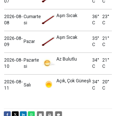
07
C
C
Aşırı Sıcak
2026-08-
Cumarte
36°
23°
08
si
C
C
Aşırı Sıcak
2026-08-
35°
21°
Pazar
09
C
C
Az Bulutlu
2026-08-
Pazarte
34°
21°
10
si
C
C
Açık, Çok Güneşli
2026-08-
34°
20°
Salı
11
C
C