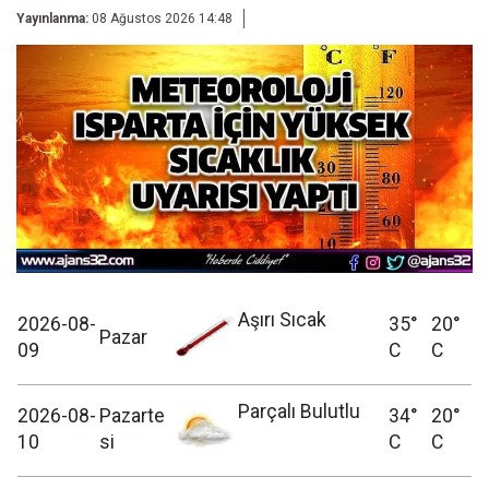
Yayınlanma:
08 Ağustos 2026 14:48
Aşırı Sıcak
2026-08-
35°
20°
Pazar
09
C
C
Parçalı Bulutlu
2026-08-
Pazarte
34°
20°
10
si
C
C