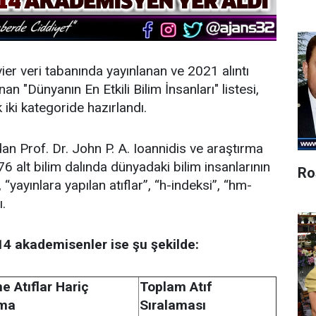
ier veri tabanında yayınlanan ve 2021 alıntı
nan "Dünyanın En Etkili Bilim İnsanları" listesi,
ak iki kategoride hazırlandı.
dan Prof. Dr. John P. A. Ioannidis ve araştırma
176 alt bilim dalında dünyadaki bilim insanlarının
Ro
”, “yayınlara yapılan atıflar”, “h-indeksi”, “hm-
ı.
 14 akademisenler ise şu şekilde:
e Atıflar Hariç
Toplam Atıf
ama
Sıralaması