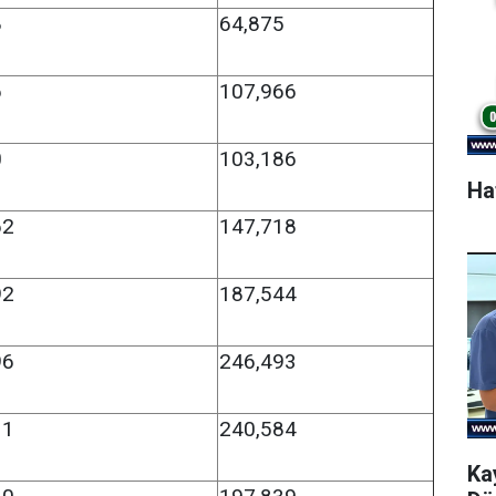
8
64,875
6
107,966
0
103,186
Ha
62
147,718
92
187,544
96
246,493
11
240,584
Ka