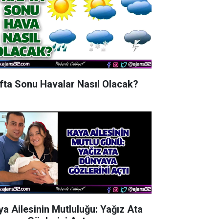
fta Sonu Havalar Nasıl Olacak?
ya Ailesinin Mutluluğu: Yağız Ata