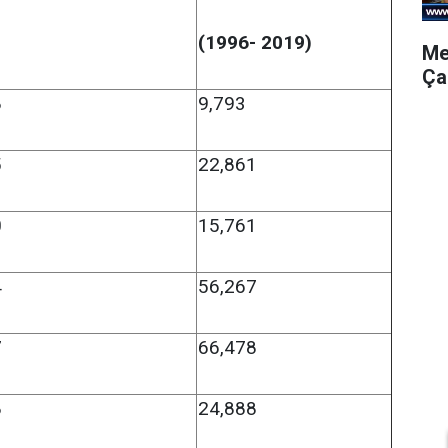
)
(1996- 2019)
Me
Ça
8
9,793
5
22,861
0
15,761
4
56,267
7
66,478
8
24,888