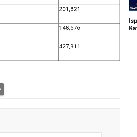
0
201,821
Is
8
148,576
Ka
2
427,311