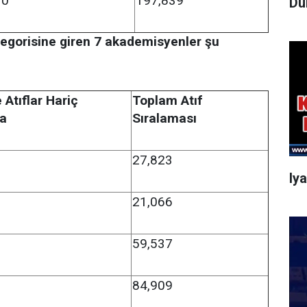
10
197,839
Dü
tegorisine giren 7 akademisyenler şu
 Atıflar Hariç
Toplam Atıf
ma
Sıralaması
27,823
Iy
21,066
59,537
84,909