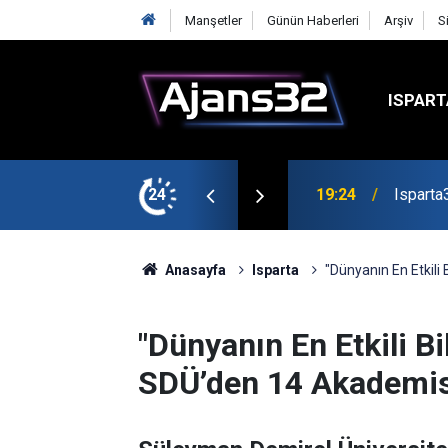
Manşetler
Günün Haberleri
Arşiv
S
ISPART
mirspor Maçıyla Başlıyor
24
19:22
Isparta
Anasayfa
Isparta
"Dünyanın En Etkili
"Dünyanın En Etkili Bi
SDÜ’den 14 Akademis