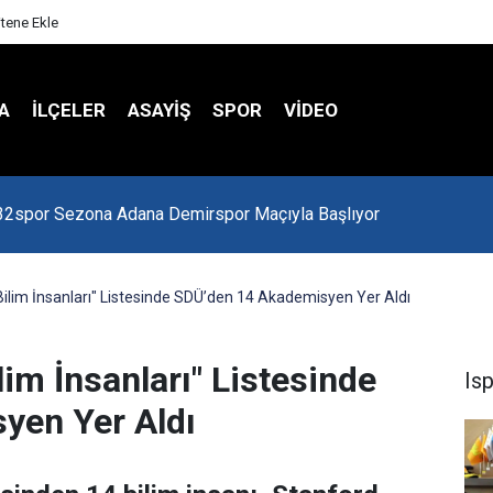
itene Ekle
A
İLÇELER
ASAYİŞ
SPOR
VIDEO
 Kredi Batağında
 Bilim İnsanları" Listesinde SDÜ’den 14 Akademisyen Yer Aldı
lim İnsanları" Listesinde
Is
yen Yer Aldı