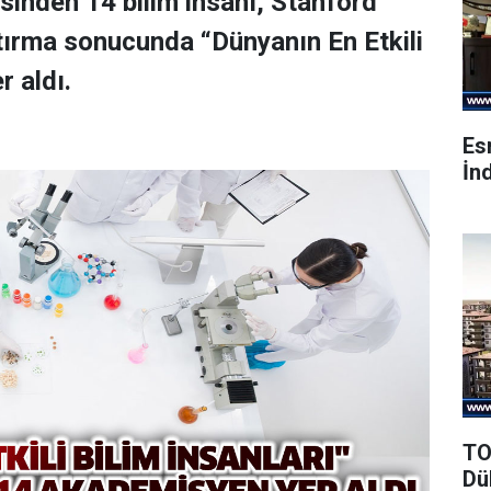
sinden 14 bilim insanı, Stanford
tırma sonucunda “Dünyanın En Etkili
r aldı.
Es
İnd
TO
Dü