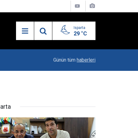
Isparta
29 °C
19:20
Vali Erin: Bu İşin Kenarında Olanlara Bile Bu M
Günün tüm
haberleri
parta