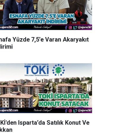
nafa Yüzde 7,5’e Varan Akaryakıt
irimi
Kİ'den Isparta’da Satılık Konut Ve
kkan