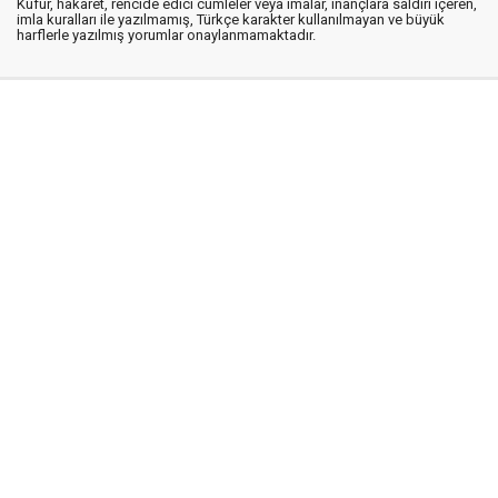
Küfür, hakaret, rencide edici cümleler veya imalar, inançlara saldırı içeren,
imla kuralları ile yazılmamış, Türkçe karakter kullanılmayan ve büyük
harflerle yazılmış yorumlar onaylanmamaktadır.