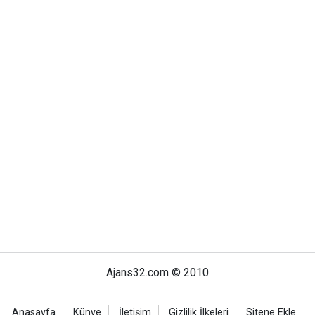
Ajans32.com © 2010
Anasayfa
Künye
İletişim
Gizlilik İlkeleri
Sitene Ekle