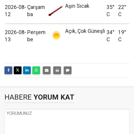
Aşırı Sıcak
2026-08-
Çarşam
35°
22°
12
ba
C
C
Açık, Çok Güneşli
2026-08-
Perşem
34°
19°
13
be
C
C
HABERE
YORUM KAT