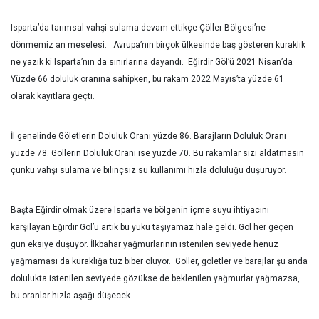
Isparta’da tarımsal vahşi sulama devam ettikçe Çöller Bölgesi’ne
dönmemiz an meselesi. Avrupa’nın birçok ülkesinde baş gösteren kuraklık
ne yazık ki Isparta’nın da sınırlarına dayandı. Eğirdir Göl’ü 2021 Nisan’da
Yüzde 66 doluluk oranına sahipken, bu rakam 2022 Mayıs’ta yüzde 61
olarak kayıtlara geçti.
İl genelinde Göletlerin Doluluk Oranı yüzde 86. Barajların Doluluk Oranı
yüzde 78. Göllerin Doluluk Oranı ise yüzde 70. Bu rakamlar sizi aldatmasın
çünkü vahşi sulama ve bilinçsiz su kullanımı hızla doluluğu düşürüyor.
Başta Eğirdir olmak üzere Isparta ve bölgenin içme suyu ihtiyacını
karşılayan Eğirdir Göl’ü artık bu yükü taşıyamaz hale geldi. Göl her geçen
gün eksiye düşüyor. İlkbahar yağmurlarının istenilen seviyede henüz
yağmaması da kuraklığa tuz biber oluyor. Göller, göletler ve barajlar şu anda
dolulukta istenilen seviyede gözükse de beklenilen yağmurlar yağmazsa,
bu oranlar hızla aşağı düşecek.