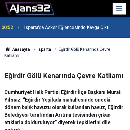
00:52
Isparta'da Asker Eğlencesinde Kavga Çıktı
Uzaktan Hasta Değerlendirme Sistemi İle Yeni
21:34
Dönem Başladı
Anasayfa
Isparta
Eğirdir Gölü Kenarında Çevre
Katliamı
Eğirdir Gölü Kenarında Çevre Katliamı
Cumhuriyet Halk Partisi Eğirdir İlçe Başkanı Murat
Yılmaz: “Eğirdir Yeşilada mahallesinde önceki
dönem balık havuzu olarak kullanılan havuz, Eğirdir
Belediyesi tarafından Arıtma tesisinden çıkan
atıklarla dolduruluyor” diyerek tepkilerini dile