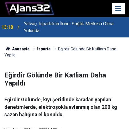
Yalvaç, Isparta’nın İkinci Sağlık Merkezi Olma
13:18
Yolunda
MHP Genel Başkan Yardımcısı Bayraktar Isparta’da
13:14
Konuştu
Anasayfa
Isparta
Eğirdir Gölünde Bir Katliam Daha
Yapıldı
Eğirdir Gölünde Bir Katliam Daha
Yapıldı
Eğirdir Gölünde, kıyı şeridinde karadan yapılan
denetimlerde, elektroşokla avlanmış olan 200 kg
sazan balığına el konuldu.