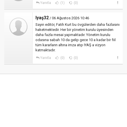
Yanıtla
(1)
(0)
Iyaş32
/ 06 Ağustos 2026 10:46
Sayın editör, Fatih Kurt bu övgülerden daha fazlasını
haketmektedir. Her bir yönetim kurulu üyesinden
daha fazla mesai yapmaktadır. Yönetim kurulu
odasına sabah 10 da gelip gece 10 a kadar bir fiil
tüm kararların altına imza atıp IYAŞ a vizyon
katmaktadır.
Yanıtla
(0)
(0)