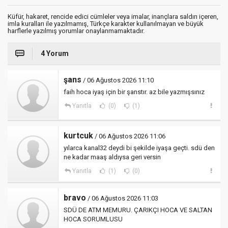
Küfür, hakaret, rencide edici cümleler veya imalar, inançlara saldırı içeren,
imla kuralları ile yazılmamış, Türkçe karakter kullanılmayan ve büyük
harflerle yazılmış yorumlar onaylanmamaktadır.
4 Yorum
şans
/ 06 Ağustos 2026 11:10
faih hoca iyaş için bir şanstır. az bile yazmışsınız
Yanıtla
(0)
(1)
kurtcuk
/ 06 Ağustos 2026 11:06
yılarca kanal32 deydi bi şekilde iyaşa geçti. sdü den
ne kadar maaş aldıysa geri versin
Yanıtla
(1)
(0)
bravo
/ 06 Ağustos 2026 11:03
SDÜ DE ATM MEMURU. ÇARIKÇI HOCA VE SALTAN
HOCA SORUMLUSU