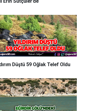
Vali Erin Sütçüler'de
ldırım Düştü 59 Oğlak Telef Oldu