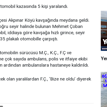
otomobil kazasında 5 kişi yaralandı.
ilçesi Akpınar Köyü kavşağında meydana geldi.
oğru seyir halinde bulunan Mehmet Çoban
l, iddiaya göre kavşağa hızlı girince, seyir
35 plakalı otomobille çarpıştı.
mobilin sürücüsü M.Ç., K.Ç., F.Ç ve
Yen
ne çok sayıda ambulans, polis ve itfaiye ekibi
nin ardından ambulanslara hastaneye kaldırıldı.
 olan yaralılardan F.Ç., ‘Bize ne oldu’ diyerek