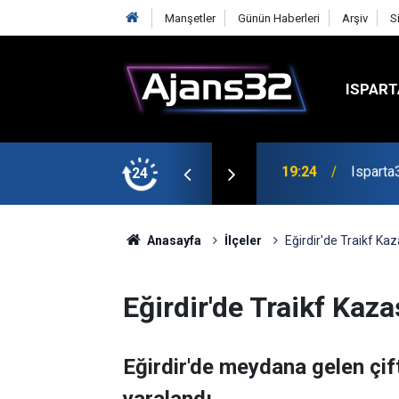
Manşetler
Günün Haberleri
Arşiv
S
ISPART
mirspor Maçıyla Başlıyor
24
19:22
Isparta
Anasayfa
İlçeler
Eğirdir'de Traikf Kaza
Eğirdir'de Traikf Kazas
Eğirdir'de meydana gelen çift