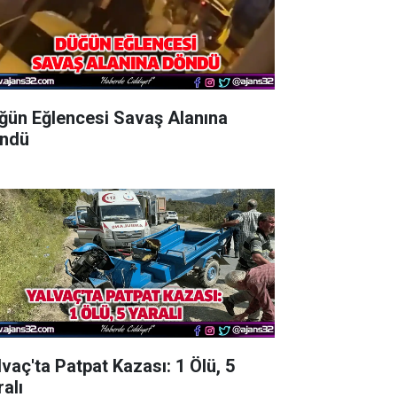
ğün Eğlencesi Savaş Alanına
ndü
lvaç'ta Patpat Kazası: 1 Ölü, 5
alı