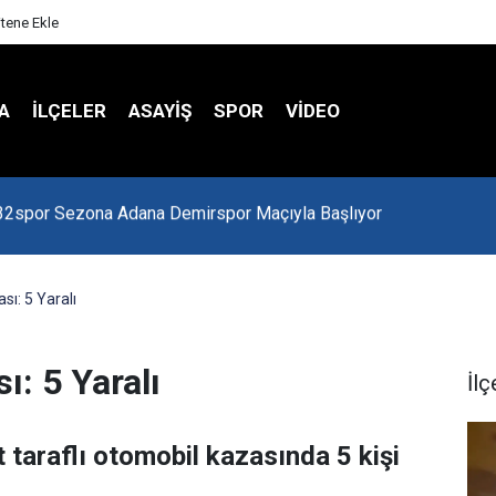
itene Ekle
A
İLÇELER
ASAYİŞ
SPOR
VIDEO
 Kredi Batağında
sı: 5 Yaralı
ı: 5 Yaralı
İlç
 taraflı otomobil kazasında 5 kişi