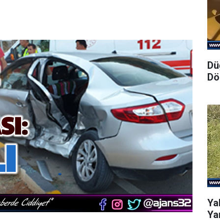
Dü
Dö
Ya
Yar