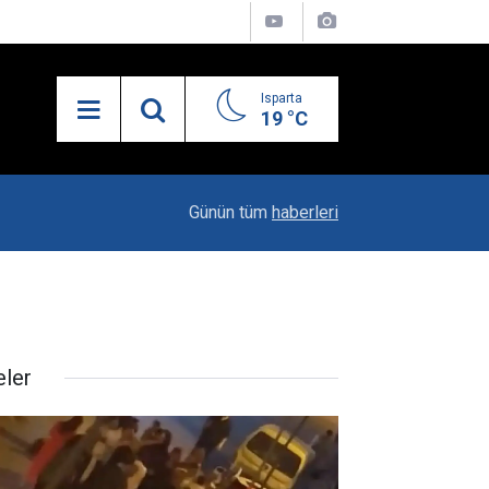
Isparta
19 °C
19:20
Vali Erin: Bu İşin Kenarında Olanlara Bile Bu M
Günün tüm
haberleri
eler