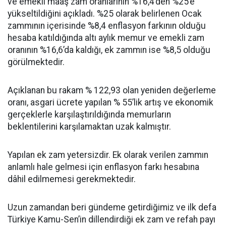
ve emekli maaş zam oranlarının %16,4’den %25’e
yükseltildiğini açıkladı. %25 olarak belirlenen Ocak
zammının içerisinde %8,4 enflasyon farkının olduğu
hesaba katıldığında altı aylık memur ve emekli zam
oranının %16,6’da kaldığı, ek zammın ise %8,5 olduğu
görülmektedir.
Açıklanan bu rakam % 122,93 olan yeniden değerleme
oranı, asgari ücrete yapılan % 55’lik artış ve ekonomik
gerçeklerle karşılaştırıldığında memurların
beklentilerini karşılamaktan uzak kalmıştır.
Yapılan ek zam yetersizdir. Ek olarak verilen zammın
anlamlı hale gelmesi için enflasyon farkı hesabına
dâhil edilmemesi gerekmektedir.
Uzun zamandan beri gündeme getirdiğimiz ve ilk defa
Türkiye Kamu-Sen’in dillendirdiği ek zam ve refah payı