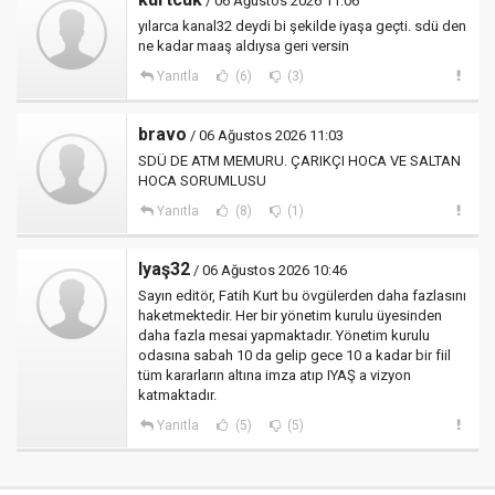
/ 06 Ağustos 2026 11:06
yılarca kanal32 deydi bi şekilde iyaşa geçti. sdü den
ne kadar maaş aldıysa geri versin
Yanıtla
(6)
(3)
bravo
/ 06 Ağustos 2026 11:03
SDÜ DE ATM MEMURU. ÇARIKÇI HOCA VE SALTAN
HOCA SORUMLUSU
Yanıtla
(8)
(1)
Iyaş32
/ 06 Ağustos 2026 10:46
Sayın editör, Fatih Kurt bu övgülerden daha fazlasını
haketmektedir. Her bir yönetim kurulu üyesinden
daha fazla mesai yapmaktadır. Yönetim kurulu
odasına sabah 10 da gelip gece 10 a kadar bir fiil
tüm kararların altına imza atıp IYAŞ a vizyon
katmaktadır.
Yanıtla
(5)
(5)