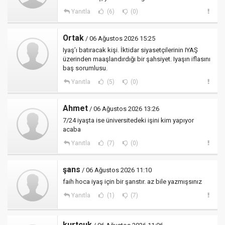
Yanıtla
(6)
(0)
Ortak
/ 06 Ağustos 2026 15:25
Iyaş’ı batıracak kişi. İktidar siyasetçilerinin IYAŞ
üzerinden maaşlandırdığı bir şahsiyet. Iyaşın iflasını
baş sorumlusu.
Yanıtla
(5)
(0)
Ahmet
/ 06 Ağustos 2026 13:26
7/24 iyaşta ise üniversitedeki işini kim yapıyor
acaba
Yanıtla
(7)
(0)
şans
/ 06 Ağustos 2026 11:10
faih hoca iyaş için bir şanstır. az bile yazmışsınız
Yanıtla
(1)
(7)
kurtcuk