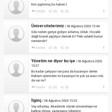
Kim yaptırmış bu haberi:)
Yanıtla
(5)
(0)
Üniversitelerimiz
/ 06 Ağustos 2026 15:44
Sdü neden geriye gidiyor anlamış olduk. Hocalık
değil ticaret yapılıyor demek ki? Peki adalet bunun
neresinde?
Yanıtla
(4)
(0)
Yönetim ne diyor bu işe
/ 06 Ağustos 2026
15:27
Bu kadar çalışıyor ise para da kazanıyor derler.
Reklam işlerinden mi kazanıyor ki yok sa aracı rolü
de var mı?
Yanıtla
(5)
(0)
İlginç
/ 06 Ağustos 2026 15:25
Vay arkadaş. Akademik olarak üniversiteye ne
katkısı olmuş, yazarsanız öğreniriz.