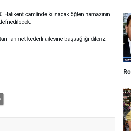
 Halıkent camiinde kılınacak öğlen namazının
defnedilecek.
an rahmet kederli ailesine başsağlığı dileriz.
Ro