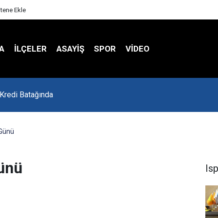
itene Ekle
A
İLÇELER
ASAYİŞ
SPOR
VIDEO
 Kredi Batağında
 Günü
Günü
Is