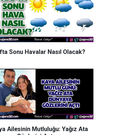
fta Sonu Havalar Nasıl Olacak?
ya Ailesinin Mutluluğu: Yağız Ata