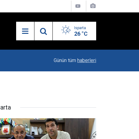
Isparta
26 °C
19:20
Vali Erin: Bu İşin Kenarında Olanlara Bile Bu M
Günün tüm
haberleri
parta