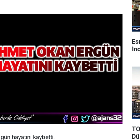
Es
İnd
TO
Dü
ün hayatını kaybetti.