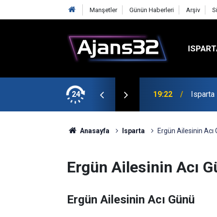
Manşetler
Günün Haberleri
Arşiv
S
ISPART
mirspor Maçıyla Başlıyor
24
19:22
Isparta
Anasayfa
Isparta
Ergün Ailesinin Acı
Ergün Ailesinin Acı 
Ergün Ailesinin Acı Günü