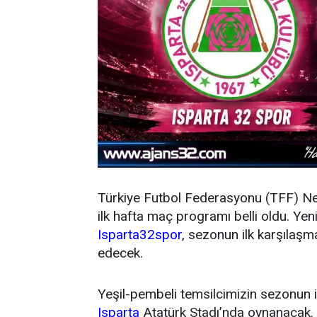
Türkiye Futbol Federasyonu (TFF) N
ilk hafta maç programı belli oldu. Y
Isparta32spor
, sezonun ilk karşıla
edecek.
Yeşil-pembeli temsilcimizin sezonun 
Isparta
Atatürk Stadı’nda oynanacak.