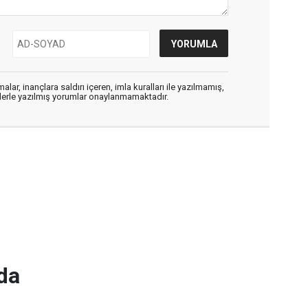
alar, inançlara saldırı içeren, imla kuralları ile yazılmamış,
flerle yazılmış yorumlar onaylanmamaktadır.
da