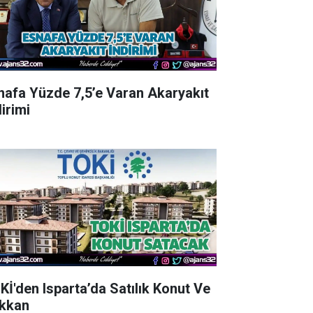
nafa Yüzde 7,5’e Varan Akaryakıt
irimi
Kİ'den Isparta’da Satılık Konut Ve
kkan