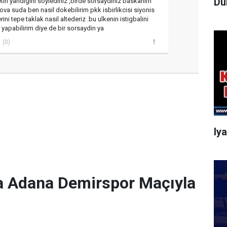
Dü
n yandigini soylediniz ,birde sorsaydiniz baskanim
va suda ben nasil dokebilirim pkk isbirlikcisi siyonis
ini tepe taklak nasil altederiz .bu ulkenin istigbalini
yapabilirim diye de bir sorsaydin ya
(0)
Iy
a Adana Demirspor Maçıyla