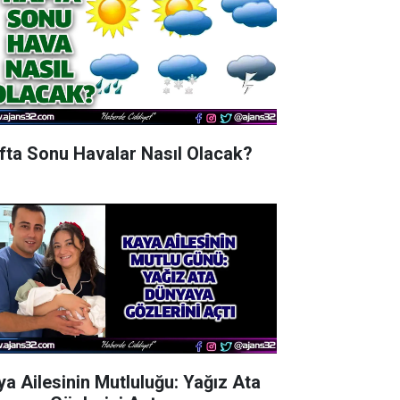
fta Sonu Havalar Nasıl Olacak?
ya Ailesinin Mutluluğu: Yağız Ata