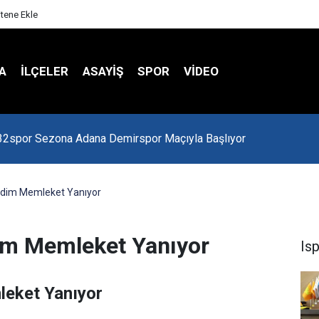
itene Ekle
A
İLÇELER
ASAYİŞ
SPOR
VIDEO
 Kredi Batağında
dim Memleket Yanıyor
im Memleket Yanıyor
Is
eket Yanıyor