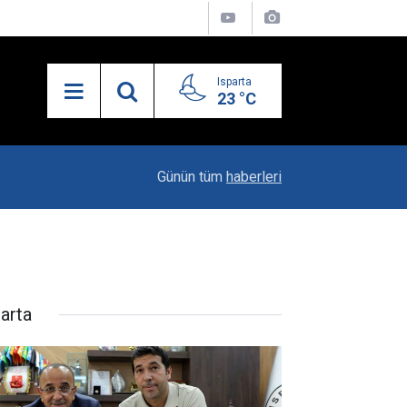
Isparta
23 °C
19:20
Vali Erin: Bu İşin Kenarında Olanlara Bile Bu M
Günün tüm
haberleri
parta