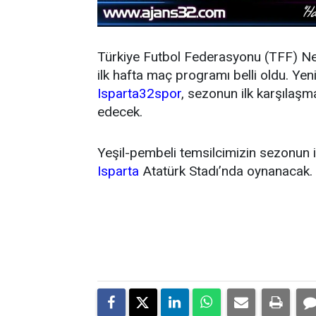
Türkiye Futbol Federasyonu (TFF) N
ilk hafta maç programı belli oldu. Y
Isparta32spor
, sezonun ilk karşıla
edecek.
Yeşil-pembeli temsilcimizin sezonun 
Isparta
Atatürk Stadı’nda oynanacak.