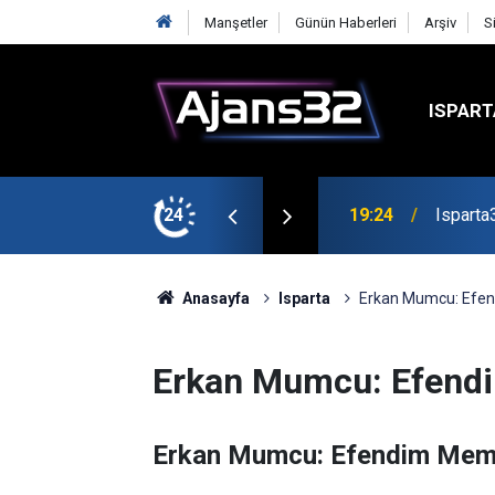
Manşetler
Günün Haberleri
Arşiv
S
ISPART
mirspor Maçıyla Başlıyor
24
19:22
Isparta
Anasayfa
Isparta
Erkan Mumcu: Efen
Erkan Mumcu: Efend
Erkan Mumcu: Efendim Meml