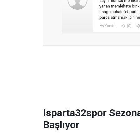
sayin mumcu memleketi
yanan memlekete bir ko
usagi muhalefet partiler
parcalatmamak icin ne 
Yanıtla
(0)
Isparta32spor Sezon
Başlıyor