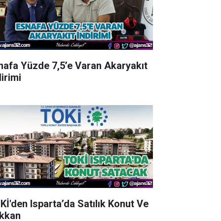
nafa Yüzde 7,5’e Varan Akaryakıt
irimi
Kİ'den Isparta’da Satılık Konut Ve
kkan