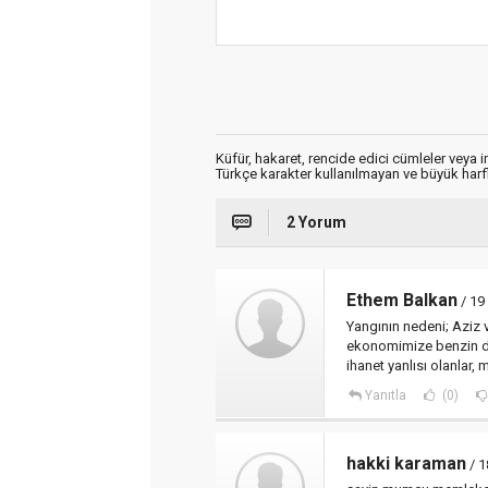
Küfür, hakaret, rencide edici cümleler veya im
Türkçe karakter kullanılmayan ve büyük har
2 Yorum
Ethem Balkan
/ 19
Yangının nedeni; Aziz v
ekonomimize benzin dö
ihanet yanlısı olanlar,
Yanıtla
(0)
hakki karaman
/ 1