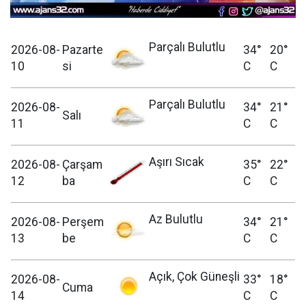
Parçalı Bulutlu
2026-08-
Pazarte
34°
20°
10
si
C
C
Parçalı Bulutlu
2026-08-
34°
21°
Salı
11
C
C
Aşırı Sıcak
2026-08-
Çarşam
35°
22°
12
ba
C
C
Az Bulutlu
2026-08-
Perşem
34°
21°
13
be
C
C
Açık, Çok Güneşli
2026-08-
33°
18°
Cuma
14
C
C