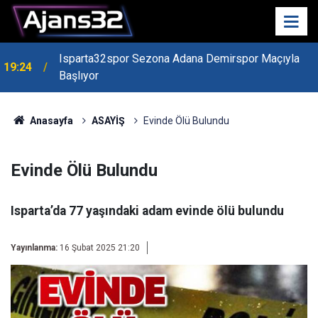
Isparta32spor Sezona Adana Demirspor Maçıyla
19:24
Başlıyor
19:22
Isparta Kredi Batağında
Anasayfa
ASAYİŞ
Evinde Ölü Bulundu
Evinde Ölü Bulundu
Isparta’da 77 yaşındaki adam evinde ölü bulundu
Yayınlanma:
16 Şubat 2025 21:20