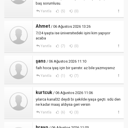
baş sorumlusu.
Yanıtla
(5)
(0)
Ahmet
/ 06 Ağustos 2026 13:26
7/24 iyaşta ise üniversitedeki işini kim yapıyor
acaba
Yanıtla
(7)
(0)
şans
/ 06 Ağustos 2026 11:10
faih hoca iyaş için bir şanstır. az bile yazmışsınız
Yanıtla
(1)
(7)
kurtcuk
/ 06 Ağustos 2026 11:06
yılarca kanal32 deydi bi şekilde iyaşa geçti. sdü den
ne kadar maaş aldıysa geri versin
Yanıtla
(6)
(3)
bravo
/ 06 Ağustos 2026 11:03