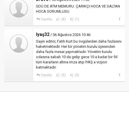
SDÜ DE ATM MEMURU. ÇARIKÇI HOCA VE SALTAN
HOCA SORUMLUSU
Yanıtla
(8)
(1)
Iyaş32
/ 06 Ağustos 2026 10:46
Sayın editör, Fatih Kurt bu övgülerden daha fazlasını
haketmektedir. Her bir yönetim kurulu üyesinden
daha fazla mesai yapmaktadır. Yönetim kurulu
odasına sabah 10 da gelip gece 10 a kadar bir fiil
tüm kararların altına imza atıp IYAŞ a vizyon
katmaktadır.
Yanıtla
(5)
(5)