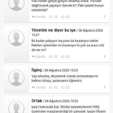
Sdü neden geriye gidiyor anlamış olduk. Hocalık
değil ticaret yapılıyor demek ki? Peki adalet bunun
neresinde?
Yanıtla
(4)
(0)
Yönetim ne diyor bu işe
/ 06 Ağustos 2026
15:27
Bu kadar çalışıyor ise para da kazanıyor derler.
Reklam işlerinden mi kazanıyor ki yok sa aracı rolü
de var mı?
Yanıtla
(5)
(0)
İlginç
/ 06 Ağustos 2026 15:25
Vay arkadaş. Akademik olarak üniversiteye ne
katkısı olmuş, yazarsanız öğreniriz.
Yanıtla
(6)
(0)
Ortak
/ 06 Ağustos 2026 15:25
Iyaş’ı batıracak kişi. İktidar siyasetçilerinin IYAŞ
üzerinden maaşlandırdığı bir şahsiyet. Iyaşın iflasını