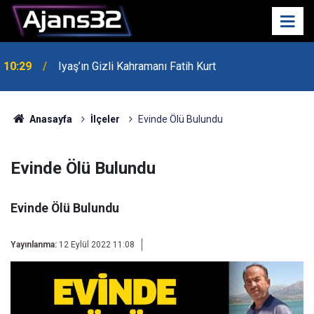
10:29
Iyaş’ın Gizli Kahramanı Fatih Kurt
00:52
Isparta'da Asker Eğlencesinde Kavga Çıktı
Anasayfa
İlçeler
Evinde Ölü Bulundu
Evinde Ölü Bulundu
Evinde Ölü Bulundu
Yayınlanma:
12 Eylül 2022 11:08