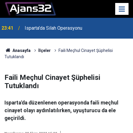
23:41
Isparta'da Silah Operasyonu
23:21
6 Mart Spor Salonu Yeniden Yükseliyor
Anasayfa
İlçeler
Faili Meçhul Cinayet Şüphelisi
Tutuklandı
Faili Meçhul Cinayet Şüphelisi
Tutuklandı
Isparta'da düzenlenen operasyonda faili meçhul
cinayet olayı aydınlatılırken, uyuşturucu da ele
geçirildi.