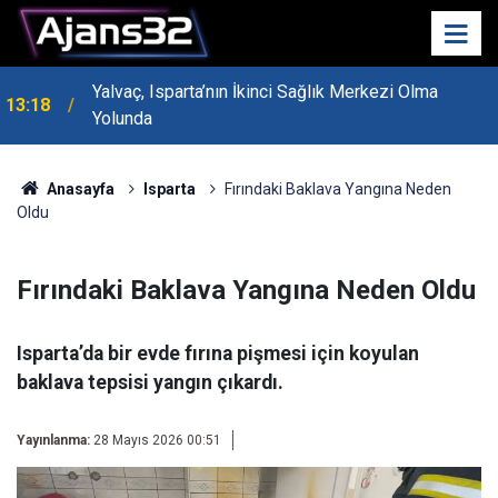
Yalvaç, Isparta’nın İkinci Sağlık Merkezi Olma
13:18
MHP Genel Başkan Yardımcısı Bayraktar Isparta’da
Yolunda
13:14
Konuştu
Anasayfa
Isparta
Fırındaki Baklava Yangına Neden
Oldu
Fırındaki Baklava Yangına Neden Oldu
Isparta’da bir evde fırına pişmesi için koyulan
baklava tepsisi yangın çıkardı.
Yayınlanma:
28 Mayıs 2026 00:51