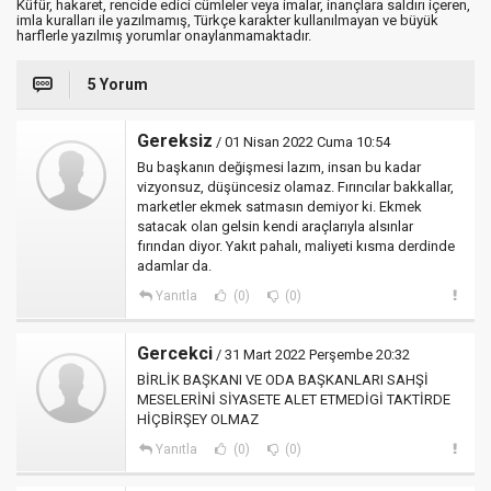
Küfür, hakaret, rencide edici cümleler veya imalar, inançlara saldırı içeren,
imla kuralları ile yazılmamış, Türkçe karakter kullanılmayan ve büyük
harflerle yazılmış yorumlar onaylanmamaktadır.
5 Yorum
Gereksiz
/ 01 Nisan 2022 Cuma 10:54
Bu başkanın değişmesi lazım, insan bu kadar
vizyonsuz, düşüncesiz olamaz. Fırıncılar bakkallar,
marketler ekmek satmasın demiyor ki. Ekmek
satacak olan gelsin kendi araçlarıyla alsınlar
fırından diyor. Yakıt pahalı, maliyeti kısma derdinde
adamlar da.
Yanıtla
(0)
(0)
Gercekci
/ 31 Mart 2022 Perşembe 20:32
BİRLİK BAŞKANI VE ODA BAŞKANLARI SAHŞİ
MESELERİNİ SİYASETE ALET ETMEDİGİ TAKTİRDE
HİÇBİRŞEY OLMAZ
Yanıtla
(0)
(0)