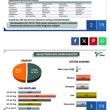
2
19
3
19