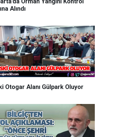
parta'da Orman Yangını Kontrol
ına Alındı
Eski Otogar Alanı Gülpark Oluyor