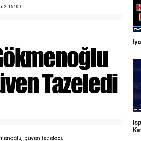
im 2016 10:34
Iy
Is
Ka
enoğlu, güven tazeledi.