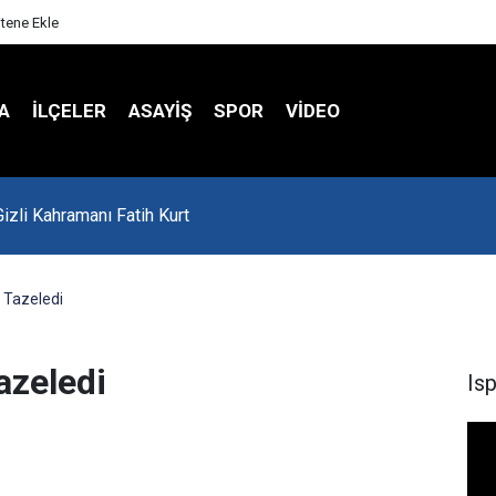
itene Ekle
A
İLÇELER
ASAYİŞ
SPOR
VIDEO
'da Asker Eğlencesinde Kavga Çıktı
Tazeledi
zeledi
Is