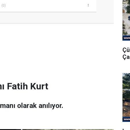
(0)
Çü
Ça
ı Fatih Kurt
amanı olarak anılıyor.