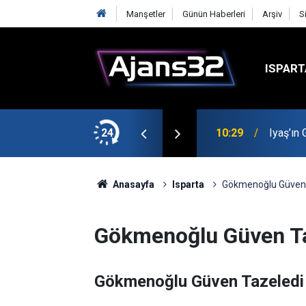
Manşetler
Günün Haberleri
Arşiv
S
ISPART
t
24
00:52
Isparta
Anasayfa
Isparta
Gökmenoğlu Güven 
Gökmenoğlu Güven Ta
Gökmenoğlu Güven Tazeledi