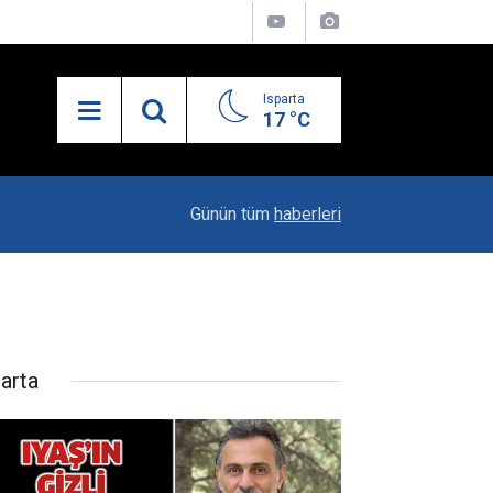
Isparta
17 °C
21:34
Uzaktan Hasta Değerlendirme Sistemi İle Yeni
Günün tüm
haberleri
parta