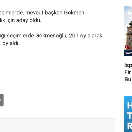
 seçimlerde, mevcut başkan Gökmen
k için aday oldu.
ndığı seçimlerde Gökmenoğlu, 201 oy alarak
 oy aldı.
Is
Fi
Bu