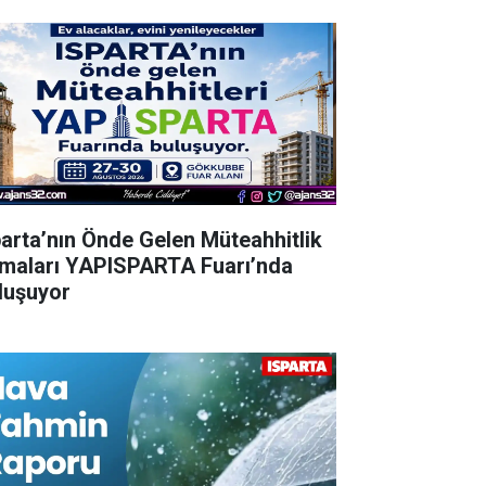
parta’nın Önde Gelen Müteahhitlik
rmaları YAPISPARTA Fuarı’nda
luşuyor