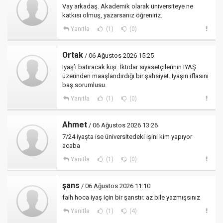
Vay arkadaş. Akademik olarak üniversiteye ne
katkısı olmuş, yazarsanız öğreniriz.
Yanıtla
(1)
(0)
Ortak
/ 06 Ağustos 2026 15:25
Iyaş’ı batıracak kişi. İktidar siyasetçilerinin IYAŞ
üzerinden maaşlandırdığı bir şahsiyet. Iyaşın iflasını
baş sorumlusu.
Yanıtla
(1)
(0)
Ahmet
/ 06 Ağustos 2026 13:26
7/24 iyaşta ise üniversitedeki işini kim yapıyor
acaba
Yanıtla
(1)
(0)
şans
/ 06 Ağustos 2026 11:10
faih hoca iyaş için bir şanstır. az bile yazmışsınız
Yanıtla
(1)
(4)