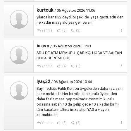
kurtcuk
/ 06 Ağustos 2026 11:06
yılarca kanal32 deydi bi şekilde iyaşa geçti. sdü den
ne kadar maaş aldıysa geri versin
Yanıtla
(3)
(3)
bravo
/ 06 Ağustos 2026 11:03
SDÜ DE ATM MEMURU. ÇARIKÇI HOCA VE SALTAN
HOCA SORUMLUSU
Yanıtla
(4)
(1)
Iyaş32
/ 06 Ağustos 2026 10:46
Sayın editör, Fatih Kurt bu övgülerden daha fazlasını
haketmektedir. Her bir yönetim kurulu üyesinden
daha fazla mesai yapmaktadır. Yönetim kurulu
odasına sabah 10 da gelip gece 10 a kadar bir fiil
tüm kararların altına imza atıp IYAŞ a vizyon
katmaktadır.
Yanıtla
(3)
(2)