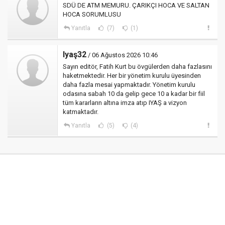
SDÜ DE ATM MEMURU. ÇARIKÇI HOCA VE SALTAN
HOCA SORUMLUSU
Yanıtla
(7)
(1)
Iyaş32
/ 06 Ağustos 2026 10:46
Sayın editör, Fatih Kurt bu övgülerden daha fazlasını
haketmektedir. Her bir yönetim kurulu üyesinden
daha fazla mesai yapmaktadır. Yönetim kurulu
odasına sabah 10 da gelip gece 10 a kadar bir fiil
tüm kararların altına imza atıp IYAŞ a vizyon
katmaktadır.
Yanıtla
(5)
(4)