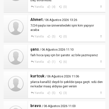
baş sorumlusu.
Yanıtla
(4)
(0)
Ahmet
/ 06 Ağustos 2026 13:26
7/24 iyaşta ise üniversitedeki işini kim yapıyor
acaba
Yanıtla
(5)
(0)
şans
/ 06 Ağustos 2026 11:10
faih hoca iyaş için bir şanstır. az bile yazmışsınız
Yanıtla
(1)
(6)
kurtcuk
/ 06 Ağustos 2026 11:06
yılarca kanal32 deydi bi şekilde iyaşa geçti. sdü den
ne kadar maaş aldıysa geri versin
Yanıtla
(5)
(3)
bravo
/ 06 Ağustos 2026 11:03