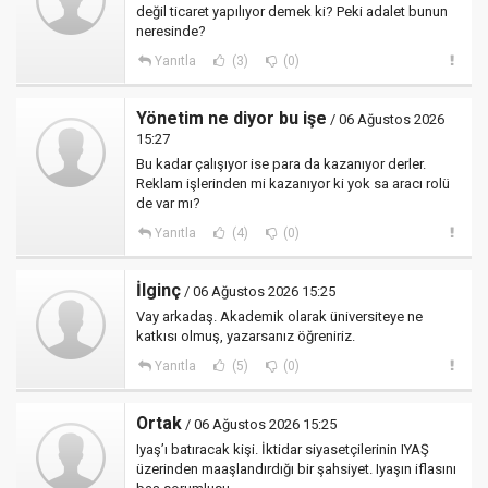
değil ticaret yapılıyor demek ki? Peki adalet bunun
neresinde?
Yanıtla
(3)
(0)
Yönetim ne diyor bu işe
/ 06 Ağustos 2026
15:27
Bu kadar çalışıyor ise para da kazanıyor derler.
Reklam işlerinden mi kazanıyor ki yok sa aracı rolü
de var mı?
Yanıtla
(4)
(0)
İlginç
/ 06 Ağustos 2026 15:25
Vay arkadaş. Akademik olarak üniversiteye ne
katkısı olmuş, yazarsanız öğreniriz.
Yanıtla
(5)
(0)
Ortak
/ 06 Ağustos 2026 15:25
Iyaş’ı batıracak kişi. İktidar siyasetçilerinin IYAŞ
üzerinden maaşlandırdığı bir şahsiyet. Iyaşın iflasını