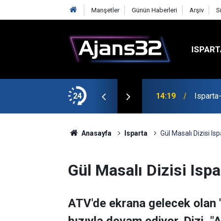
Manşetler
Günün Haberleri
Arşiv
S
ISPART
24
14:19
Isparta
Anasayfa
Isparta
Gül Masalı Dizisi Is
Gül Masalı Dizisi Isp
ATV'de ekrana gelecek olan 'G