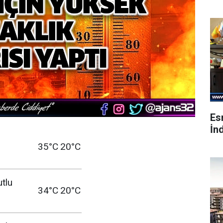
Es
İnd
35°C
20°C
utlu
34°C
20°C