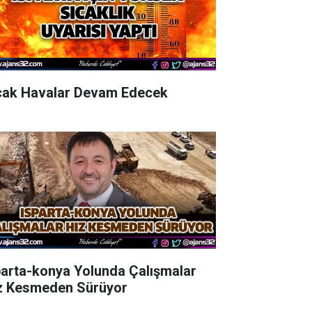
cak Havalar Devam Edecek
parta-konya Yolunda Çalışmalar
z Kesmeden Sürüyor