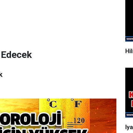
Hi
 Edecek
k
Iy