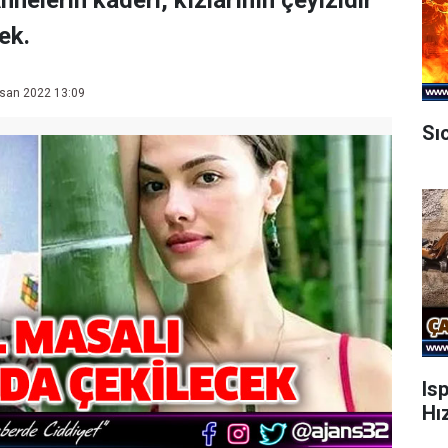
nnelerin kaderi, kızlarının çeyizidir"
ek.
san 2022 13:09
Sı
Is
Hı