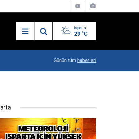
Isparta
29 °C
13:55
Isparta'nın Yatırım Dosyası Devletin Zirvesinde
Günün tüm
haberleri
parta