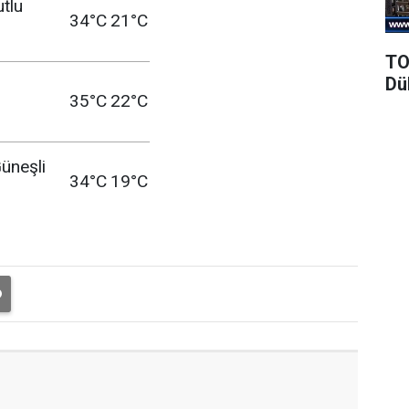
utlu
34°C
21°C
TO
Dü
35°C
22°C
üneşli
34°C
19°C