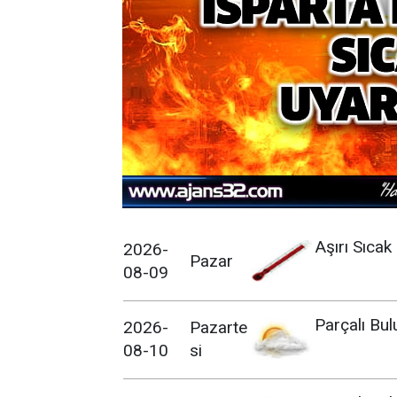
Aşırı Sıcak
2026-
Pazar
08-09
Parçalı Bul
2026-
Pazarte
08-10
si