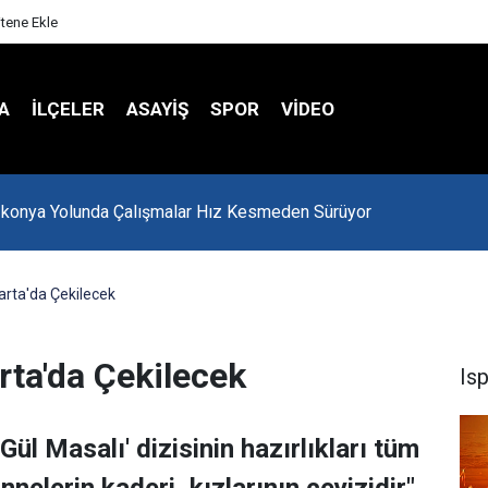
itene Ekle
A
İLÇELER
ASAYİŞ
SPOR
VIDEO
-konya Yolunda Çalışmalar Hız Kesmeden Sürüyor
parta'da Çekilecek
arta'da Çekilecek
Is
ül Masalı' dizisinin hazırlıkları tüm