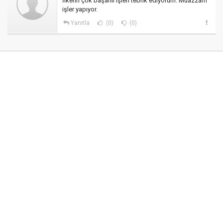
İlkerin çok başarılı işleri tebrik ediyorum. Muazzam
işler yapıyor.
Yanıtla
(0)
(0)