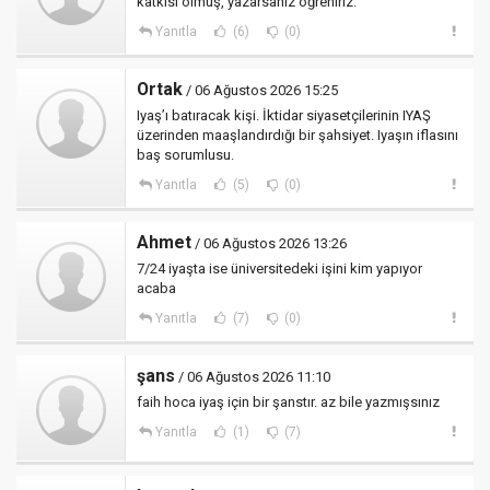
katkısı olmuş, yazarsanız öğreniriz.
Yanıtla
(6)
(0)
Ortak
/ 06 Ağustos 2026 15:25
Iyaş’ı batıracak kişi. İktidar siyasetçilerinin IYAŞ
üzerinden maaşlandırdığı bir şahsiyet. Iyaşın iflasını
baş sorumlusu.
Yanıtla
(5)
(0)
Ahmet
/ 06 Ağustos 2026 13:26
7/24 iyaşta ise üniversitedeki işini kim yapıyor
acaba
Yanıtla
(7)
(0)
şans
/ 06 Ağustos 2026 11:10
faih hoca iyaş için bir şanstır. az bile yazmışsınız
Yanıtla
(1)
(7)