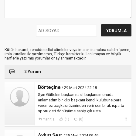
Küfür, hakaret, rencide edici cümleler veya imalar, inançlara saldırı içeren,
imla kuralları ile yazılmamış, Türkçe karakter kullanılmayan ve büyük
harflerle yazılmış yorumlar onaylanmamaktadır.
2 Yorum
Börteçine
/ 29 Mart 2024 22:18
Syın Gültekin başkan nasıl başlansın onuda
anlamadım bir klip başkanı kendi kulübüne para
veremez başkası üzerinden verir sen bırak ısparta
sporu geri dönüşüme sahip çık usta
Yanıtla
(1)
(0)
Aykırı Ses:
/ 25 Mart 2024 09:49