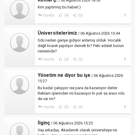
/ 06 Ağustos 2026 18:50
Kim yaptırmış bu haberi:)
Yanıtla
(4)
(0)
Üniversitelerimiz
/ 06 Ağustos 2026 15:44
Sdü neden geriye gidiyor anlamış olduk. Hocalık
değil ticaret yapılıyor demek ki? Peki adalet bunun
neresinde?
Yanıtla
(4)
(0)
Yönetim ne diyor bu işe
/ 06 Ağustos 2026
15:27
Bu kadar çalışıyor ise para da kazanıyor derler.
Reklam işlerinden mi kazanıyor ki yok sa aracı rolü
de var mı?
Yanıtla
(5)
(0)
İlginç
/ 06 Ağustos 2026 15:25
Vay arkadaş. Akademik olarak üniversiteye ne