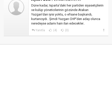
Düne kadar, Isparta'daki her partiden siyasetçilerin
ve kulüp yöneticilerinin gözünde Atakan
Yazgan'dan iyisi yoktu, o efsane başkandı,
kurtarıcıydı.. Şimdi Yazgan CHP'den aday olunca
neredeyse adamı hain ilan edecekler..
Yanıtla
(4)
(0)