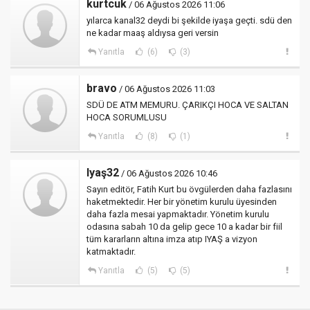
kurtcuk
/ 06 Ağustos 2026 11:06
yılarca kanal32 deydi bi şekilde iyaşa geçti. sdü den
ne kadar maaş aldıysa geri versin
Yanıtla
(6)
(3)
bravo
/ 06 Ağustos 2026 11:03
SDÜ DE ATM MEMURU. ÇARIKÇI HOCA VE SALTAN
HOCA SORUMLUSU
Yanıtla
(8)
(1)
Iyaş32
/ 06 Ağustos 2026 10:46
Sayın editör, Fatih Kurt bu övgülerden daha fazlasını
haketmektedir. Her bir yönetim kurulu üyesinden
daha fazla mesai yapmaktadır. Yönetim kurulu
odasına sabah 10 da gelip gece 10 a kadar bir fiil
tüm kararların altına imza atıp IYAŞ a vizyon
katmaktadır.
Yanıtla
(5)
(5)