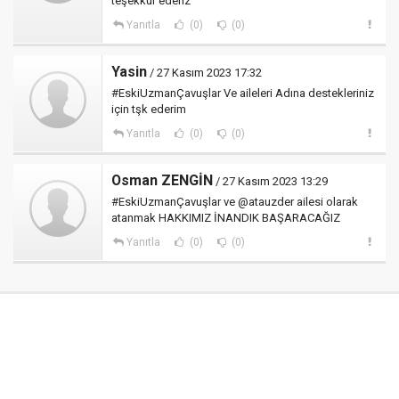
teşekkür ederiz
Yanıtla
(0)
(0)
Yasin
/ 27 Kasım 2023 17:32
#EskiUzmanÇavuşlar Ve aileleri Adına destekleriniz
için tşk ederim
Yanıtla
(0)
(0)
Osman ZENGİN
/ 27 Kasım 2023 13:29
#EskiUzmanÇavuşlar ve @atauzder ailesi olarak
atanmak HAKKIMIZ İNANDIK BAŞARACAĞIZ
Yanıtla
(0)
(0)