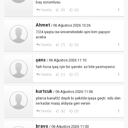
baş sorumlusu.
Yanıtla
(5)
(0)
Ahmet
/ 06 Ağustos 2026 13:26
7/24 iyaşta ise üniversitedeki işini kim yapıyor
acaba
Yanıtla
(7)
(0)
şans
/ 06 Ağustos 2026 11:10
faih hoca iyaş için bir şanstır. az bile yazmışsınız
Yanıtla
(1)
(7)
kurtcuk
/ 06 Ağustos 2026 11:06
yılarca kanal32 deydi bi şekilde iyaşa geçti. sdü den
ne kadar maaş aldıysa geri versin
Yanıtla
(6)
(3)
bravo
/ 06 Ağustos 2026 11:03