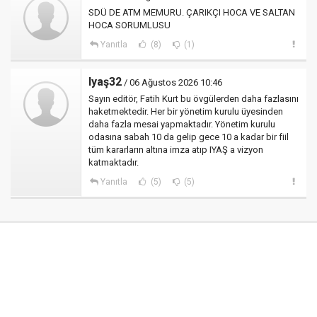
SDÜ DE ATM MEMURU. ÇARIKÇI HOCA VE SALTAN
HOCA SORUMLUSU
Yanıtla
(8)
(1)
Iyaş32
/ 06 Ağustos 2026 10:46
Sayın editör, Fatih Kurt bu övgülerden daha fazlasını
haketmektedir. Her bir yönetim kurulu üyesinden
daha fazla mesai yapmaktadır. Yönetim kurulu
odasına sabah 10 da gelip gece 10 a kadar bir fiil
tüm kararların altına imza atıp IYAŞ a vizyon
katmaktadır.
Yanıtla
(5)
(5)