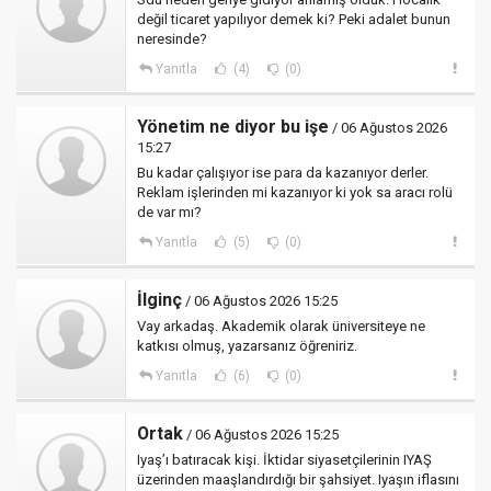
değil ticaret yapılıyor demek ki? Peki adalet bunun
neresinde?
Yanıtla
(4)
(0)
Yönetim ne diyor bu işe
/ 06 Ağustos 2026
15:27
Bu kadar çalışıyor ise para da kazanıyor derler.
Reklam işlerinden mi kazanıyor ki yok sa aracı rolü
de var mı?
Yanıtla
(5)
(0)
İlginç
/ 06 Ağustos 2026 15:25
Vay arkadaş. Akademik olarak üniversiteye ne
katkısı olmuş, yazarsanız öğreniriz.
Yanıtla
(6)
(0)
Ortak
/ 06 Ağustos 2026 15:25
Iyaş’ı batıracak kişi. İktidar siyasetçilerinin IYAŞ
üzerinden maaşlandırdığı bir şahsiyet. Iyaşın iflasını